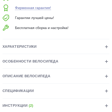
об оплате Плайтом
Фирменная гарантия!
Гарантии лучшей цены!
Бесплатная сборка и настройка!
Остались вопросы?
25
8 800 302-02-51
plait.ru
раз в 2
ХАРАКТЕРИСТИКИ
недели
ОСОБЕННОСТИ ВЕЛОСИПЕДА
ОПИСАНИЕ ВЕЛОСИПЕДА
СПЕЦИФИКАЦИИ
ИНСТРУКЦИИ
(2)