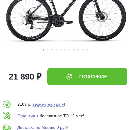
Добавляйте товары
в корзину
Оплачивайте сегодня только
25
% картой любого банка
Получайте товар
выбранный способом
21 890 ₽
ПОХОЖИЕ
Оставшиеся
75
% будут
списываться
с вашей карты
по
25
%
каждые 2 недели
2189 р.
вернем на карту
!
Гарантия
+ бесплатное ТО 12 мес!
Доставка по Москве 0 руб!
Подробнее