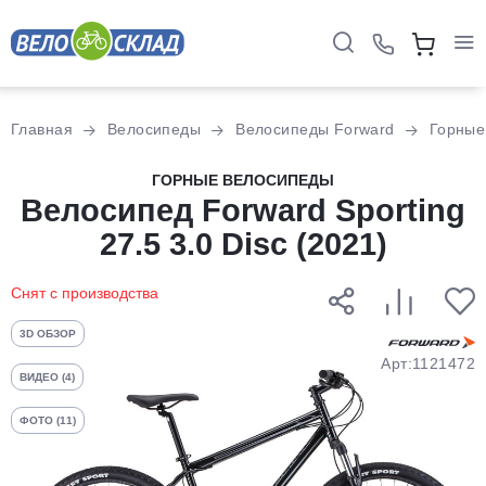
Для клиентов всех банков
Главная
Велосипеды
Велосипеды Forward
Горные
Разбейте
ГОРНЫЕ ВЕЛОСИПЕДЫ
оплату
Велосипед Forward Sporting
на части
27.5 3.0 Disc (2021)
без переплат
Снят с производства
График платежей
3D ОБЗОР
Арт:1121472
ВИДЕО (4)
Сегодня
ФОТО (11)
25
%