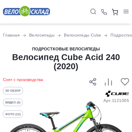
Для клиентов всех банков
Главная
Велосипеды
Велосипеды Cube
Подростк
Разбейте
ПОДРОСТКОВЫЕ ВЕЛОСИПЕДЫ
оплату
Велосипед Cube Acid 240
на части
(2020)
без переплат
Снят с производства
График платежей
3D ОБЗОР
Арт:1121005
ВИДЕО (3)
Сегодня
ФОТО (12)
25
%