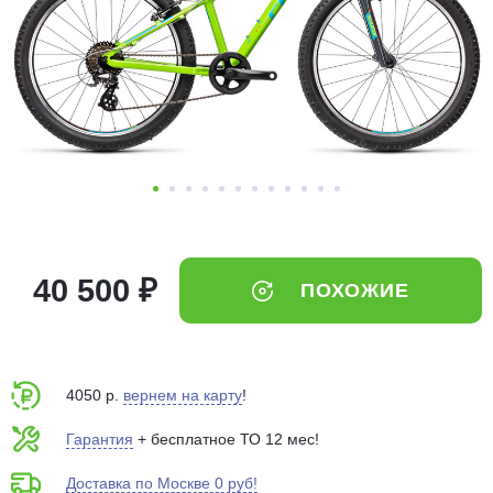
Добавляйте товары
в корзину
Оплачивайте сегодня только
25
% картой любого банка
Получайте товар
выбранный способом
40 500 ₽
ПОХОЖИЕ
Оставшиеся
75
% будут
списываться
с вашей карты
по
25
%
каждые 2 недели
4050 р.
вернем на карту
!
Гарантия
+ бесплатное ТО 12 мес!
Доставка по Москве 0 руб!
Подробнее