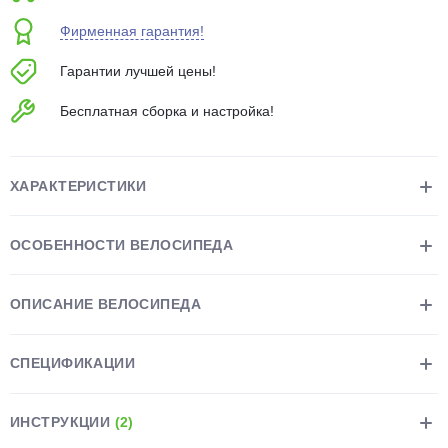
об оплате Плайтом
Фирменная гарантия!
Гарантии лучшей цены!
Бесплатная сборка и настройка!
Остались вопросы?
25
8 800 302-02-51
plait.ru
раз в 2
ХАРАКТЕРИСТИКИ
недели
ОСОБЕННОСТИ ВЕЛОСИПЕДА
ОПИСАНИЕ ВЕЛОСИПЕДА
СПЕЦИФИКАЦИИ
ИНСТРУКЦИИ
(2)