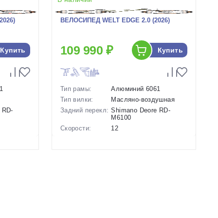
2026)
ВЕЛОСИПЕД WELT EDGE 2.0 (2026)
109 990 ₽
Купить
Купить
1
Тип рамы:
Алюминий 6061
Тип вилки:
Масляно-воздушная
 RD-
Задний перекл:
Shimano Deore RD-
M6100
Скорости:
12
Тип тормозов:
Дисковые
ие
гидравлические
Вес:
14.9 кг.
Диаметр
29 дюймов
колес:
Цвет-размер в
16.5 Зеленый
наличии:
Артикул:
1129852