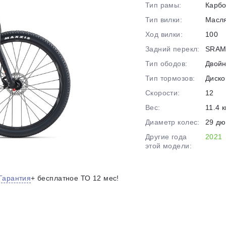
Тип рамы:
Карб
на части
без переплат
Тип вилки:
Масл
Ход вилки:
100
Задний перекл:
SRAM
График платежей
Тип ободов:
Двой
Тип тормозов:
Диско
Сегодня
Скорости:
12
25
%
Вес:
11.4 к
Диаметр колес:
29 д
Другие года
2021
этой модели:
Добавляйте товары
в корзину
Гарантия
+ бесплатное ТО 12 мес!
Оплачивайте сегодня только
25
% картой любого банка