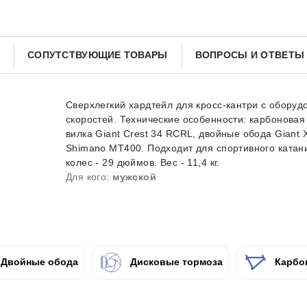
Получайте товар
выбранный способом
СОПУТСТВУЮЩИЕ ТОВАРЫ
ВОПРОСЫ И ОТВЕТ
Оставшиеся
75
% будут
списываться
с вашей карты
по
25
%
каждые 2 недели
Сверхлегкий хардтейл для кросс-кантри с обору
скоростей. Технические особенности: карбонова
вилка Giant Crest 34 RCRL, двойные обода Giant 
Shimano MT400. Подходит для спортивного катания
колес - 29 дюймов. Вес - 11,4 кг.
Подробнее
об оплате Плайтом
Для кого:
мужской
25
раз в 2
Двойные обода
Дисковые тормоза
Карбо
Остались вопросы?
недели
8 800 302-02-51