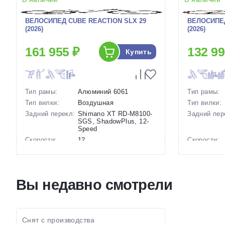
ВЕЛОСИПЕД CUBE REACTION SLX 29
ВЕЛОСИПЕД
(2026)
(2026)
161 955 ₽
132 99
Купить
Тип рамы:
Алюминий 6061
Тип рамы:
Тип вилки:
Воздушная
Тип вилки:
Задний перекл:
Shimano XT RD-M8100-
Задний пер
SGS, ShadowPlus, 12-
Speed
Скорости:
12
Скорости:
Тип тормозов:
Дисковые
Тип тормоз
гидравлические
Вес:
13.6 кг.
Вес:
Вы недавно смотрели
Диаметр
29 дюймов
Диаметр
колес:
колес:
Цвет-размер в
20.5 Голубой-Черный,
Цвет-разме
наличии:
16.5 Серый-Черный
наличии:
Артикул:
1129324
Артикул:
Снят с производства