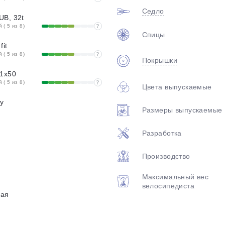
Седло
UB, 32t
( 5 из 8)
?
Спицы
it
( 5 из 8)
?
Покрышки
11x50
( 5 из 8)
?
Цвета выпускаемые
oy
Размеры выпускаемые
Разработка
Производство
Максимальный вес
велосипедиста
ная