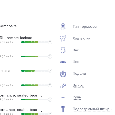
plait.ru
Composite
Тип тормозов
RL, remote lockout
Ход вилки
( 5 из 8)
?
Вес
( 5 из 8)
?
Цепь
раз в 2 недели
 4 из 8)
?
Педали
Вынос
( 5 из 8)
?
formance, sealed bearing
Руль
( 5 из 8)
?
Подседельный штырь
formance, sealed bearing
( 5 из 8)
?