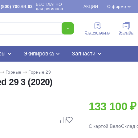
БЕСПЛАТНО
(800) 700-64-63
АКЦИИ
О фирме
для регионов
Cтатус заказа
Жалобы
ры
Экипировка
Запчасти
Горные
Горные 29
 29 3 (2020)
133 100 ₽
Для клиентов всех банков
С
картой ВелоСклад
Разбейте
оплату