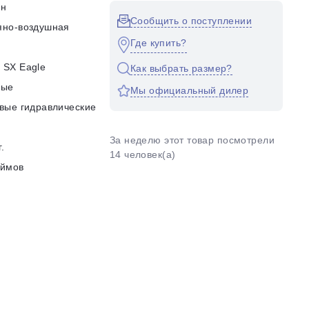
он
Сообщить о поступлении
яно-воздушная
Где купить?
 SX Eagle
Как выбрать размер?
ные
Мы официальный дилер
вые гидравлические
За неделю этот товар посмотрели
г.
14 человек(а)
юймов