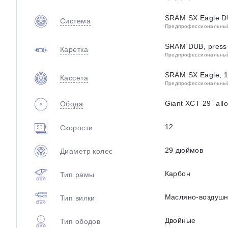
SRAM SX Eagle D
Система
Предпрофессиональный 
SRAM DUB, press f
Каретка
Предпрофессиональный 
SRAM SX Eagle, 
Кассета
Предпрофессиональный 
Giant XCT 29” all
Обода
12
Скорости
29 дюймов
Диаметр колес
Карбон
Тип рамы
Масляно-воздуш
Тип вилки
Двойные
Тип ободов