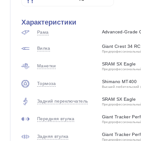
Характеристики
Advanced-Grade 
Рама
Giant Crest 34 RC
Вилка
Предпрофессиональный 
SRAM SX Eagle
Манетки
Предпрофессиональный 
Shimano MT400
Тормоза
Высший любительский (
SRAM SX Eagle
Задний переключатель
Предпрофессиональный 
Giant Tracker Per
Передняя втулка
Предпрофессиональный 
Giant Tracker Per
Задняя втулка
Предпрофессиональный 