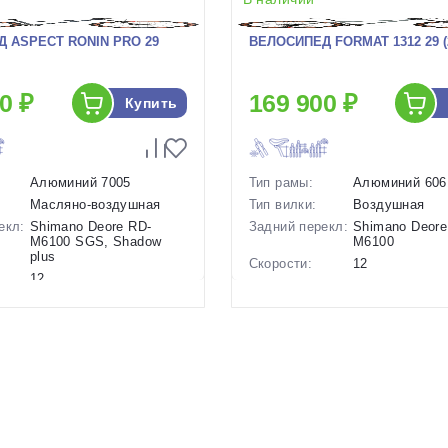
 ASPECT RONIN PRO 29
ВЕЛОСИПЕД FORMAT 1312 29 (
0 ₽
169 900 ₽
Купить
Алюминий 7005
Тип рамы:
Алюминий 606
Масляно-воздушная
Тип вилки:
Воздушная
екл:
Shimano Deore RD-
Задний перекл:
Shimano Deore
M6100 SGS, Shadow
M6100
plus
Скорости:
12
12
Тип тормозов:
Дисковые
ов:
Дисковые
гидравлическ
гидравлические
Вес:
15.3 кг.
14.2 кг.
Диаметр
29 дюймов
29 дюймов
колес:
Цвет-размер в
17 Серый
р в
22 Серый
наличии:
Артикул:
1129868
1129914