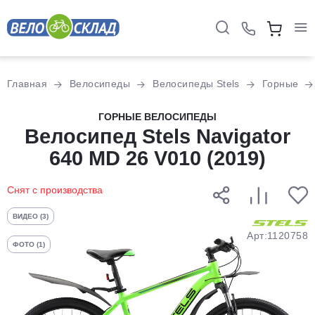
Для клиентов всех банков
Главная
Велосипеды
Велосипеды Stels
Горные
Разбейте
ГОРНЫЕ ВЕЛОСИПЕДЫ
оплату
Велосипед Stels Navigator
на части
640 MD 26 V010 (2019)
без переплат
Снят с производства
График платежей
ВИДЕО (3)
Арт:1120758
ФОТО (1)
Сегодня
25
%