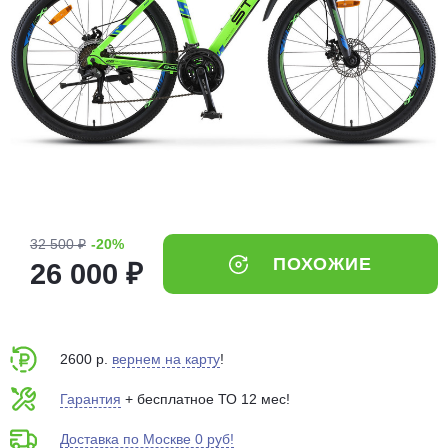
Добавляйте товары
в корзину
Оплачивайте сегодня только
25
% картой любого банка
Получайте товар
выбранный способом
32 500 ₽
-20%
ПОХОЖИЕ
26 000 ₽
Оставшиеся
75
% будут
списываться
с вашей карты
по
25
%
каждые 2 недели
2600 р.
вернем на карту
!
Гарантия
+ бесплатное ТО 12 мес!
Доставка по Москве 0 руб!
Подробнее