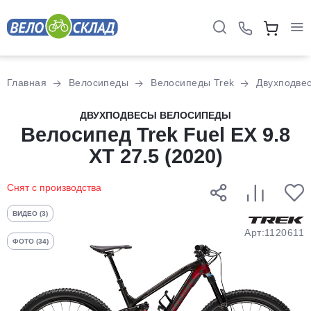
Для клиентов всех банков
Главная
Велосипеды
Велосипеды Trek
Двухподве
Разбейте
ДВУХПОДВЕСЫ ВЕЛОСИПЕДЫ
оплату
Велосипед Trek Fuel EX 9.8
на части
XT 27.5 (2020)
без переплат
Снят с производства
График платежей
ВИДЕО (3)
Арт:1120611
ФОТО (34)
Сегодня
25
%