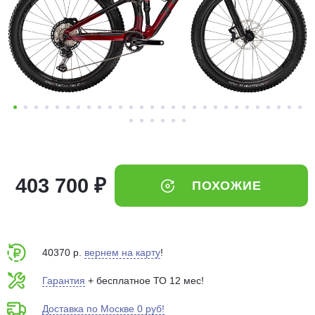
Добавляйте товары
в корзину
Оплачивайте сегодня только
25
% картой любого банка
Получайте товар
выбранный способом
403 700 ₽
ПОХОЖИЕ
Оставшиеся
75
% будут
списываться
с вашей карты
по
25
%
каждые 2 недели
40370 р.
вернем на карту
!
Гарантия
+ бесплатное ТО 12 мес!
Доставка по Москве 0 руб!
Подробнее