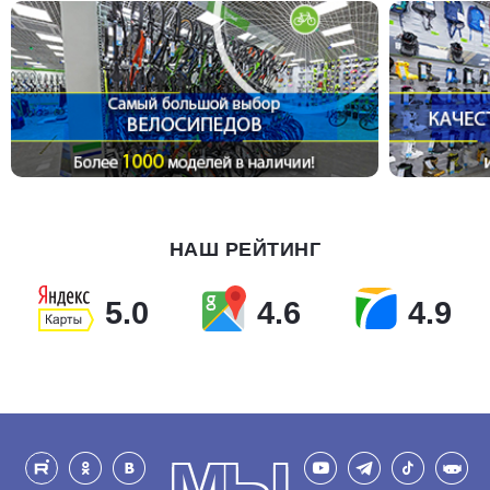
НАШ РЕЙТИНГ
5.0
4.6
4.9
МЫ