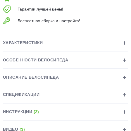
об оплате Плайтом
Гарантии лучшей цены!
Бесплатная сборка и настройка!
Остались вопросы?
25
8 800 302-02-51
ХАРАКТЕРИСТИКИ
plait.ru
раз в 2
недели
ОСОБЕННОСТИ ВЕЛОСИПЕДА
ОПИСАНИЕ ВЕЛОСИПЕДА
СПЕЦИФИКАЦИИ
ИНСТРУКЦИИ
(2)
ВИДЕО
(3)