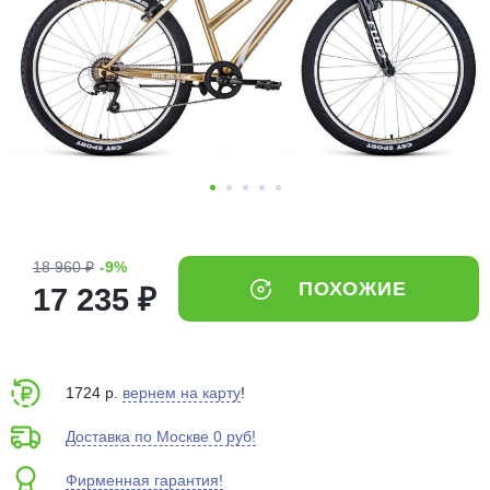
Добавляйте товары
в корзину
Оплачивайте сегодня только
25
% картой любого банка
Получайте товар
выбранный способом
18 960 ₽
-9%
ПОХОЖИЕ
17 235 ₽
Оставшиеся
75
% будут
списываться
с вашей карты
по
25
%
каждые 2 недели
1724 р.
вернем на карту
!
Доставка по Москве 0 руб!
Фирменная гарантия!
Подробнее