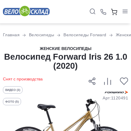
Для клиентов всех банков
Главная
Велосипеды
Велосипеды Forward
Женски
Разбейте
ЖЕНСКИЕ ВЕЛОСИПЕДЫ
Велосипед Forward Iris 26 1.0
оплату
на части
(2020)
без переплат
Снят с производства
График платежей
ВИДЕО (3)
Арт:1120491
ФОТО (5)
Сегодня
25
%