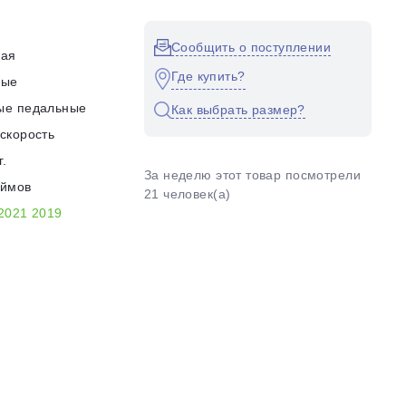
Сообщить о поступлении
кая
Где купить?
ные
ые педальные
Как выбрать размер?
скорость
г.
За неделю этот товар посмотрели
юймов
21 человек(а)
2021
2019