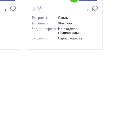
Тип рамы:
Сталь
Тип вилки:
Жесткая
Задний перекл:
Не входит в
комплектацию
ь
Скорости:
Одна скорость
ьные
Тип тормозов:
Ножные педальные
Вес:
17.31 кг.
Диаметр
28 дюймов
колес:
Цвет-размер в
, 20 Черный, 20 Синий
наличии:
Артикул:
1128453