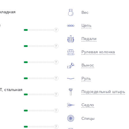
plait.ru
складная
Вес
я
Цепь
?
Педали
?
Рулевая колонка
?
Вынос
раз в 2 недели
Руль
?
T, стальная
Подседельный штырь
?
Седло
?
Спицы
?