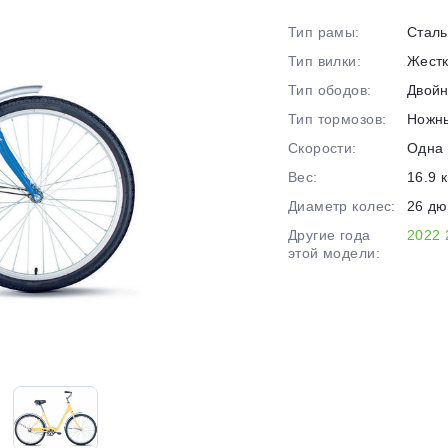
на части
без переплат
Тип рамы:
Сталь
Тип вилки:
Жест
Тип ободов:
Двой
График платежей
Тип тормозов:
Ножн
Скорости:
Одна 
Сегодня
Вес:
16.9 к
25
%
Диаметр колес:
26 д
Другие года
2022
этой модели:
Добавляйте товары
в корзину
Оплачивайте сегодня только
25
% картой любого банка