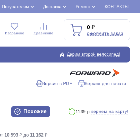
Покупателям
Доставка
Ремонт
КОНТАКТЫ
0
Избранное
Сравнение
ОФОРМИТЬ ЗАКАЗ
Дарим второй велосипед!
Версия в PDF
Версия для печати
Закрыть
Похожие
вернем на карту!
1139 р.
от
10 593
₽ до
11 162
₽