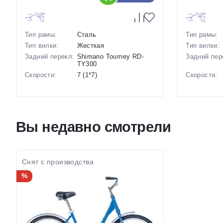
Тип рамы:
Сталь
Тип рамы:
Тип вилки:
Жесткая
Тип вилки:
Задний перекл:
Shimano Tourney RD-
Задний пер
TY300
Скорости:
7 (1*7)
Скорости:
Тип тормозов:
Ободные механические
Тип тормоз
Вес:
17.5 кг.
Вес:
Диаметр
26 дюймов
Диаметр
колес:
колес:
Вы недавно смотрели
Цвет-размер в
, 19 Синий-Зеленый
Цвет-разме
наличии:
наличии:
Артикул:
1129346
Артикул:
Снят с производства
%