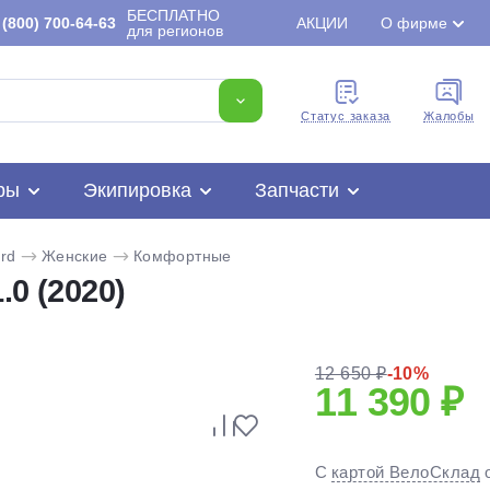
БЕСПЛАТНО
(800) 700-64-63
АКЦИИ
О фирме
для регионов
Cтатус заказа
Жалобы
ры
Экипировка
Запчасти
rd
Женские
Комфортные
0 (2020)
12 650 ₽
-10%
11 390 ₽
Для клиентов всех банков
Разбейте
оплату
С
картой ВелоСклад