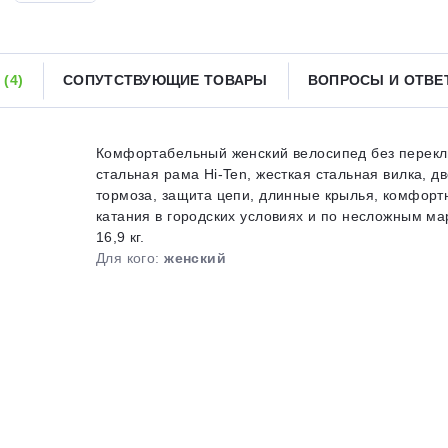
Получайте товар
выбранный способом
Ы
(4)
СОПУТСТВУЮЩИЕ ТОВАРЫ
ВОПРОСЫ И ОТВ
Оставшиеся
75
% будут
списываться
с вашей карты
по
25
%
каждые 2 недели
Комфортабельный женский велосипед без перекл
стальная рама Hi-Ten, жесткая стальная вилка, 
тормоза, защита цепи, длинные крылья, комфортн
катания в городских условиях и по несложным мар
16,9 кг.
Подробнее
об оплате Плайтом
Для кого:
женский
25
раз в 2
Остались вопросы?
недели
8 800 302-02-51