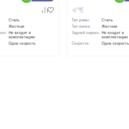
Сталь
Тип рамы:
Сталь
Жесткая
Тип вилки:
Жесткая
екл:
Не входит в
Задний перекл:
Не входит в
комплектацию
комплектацию
Одна скорость
Скорости:
Одна скорост
ов:
Ножные педальные
Тип тормозов:
Ножные педал
17.5 кг.
Вес:
16.6 кг.
28 дюймов
Диаметр
26 дюймов
колес:
р в
18 Серый
Цвет-размер в
19 Синий
наличии:
1129753
Артикул:
1128450