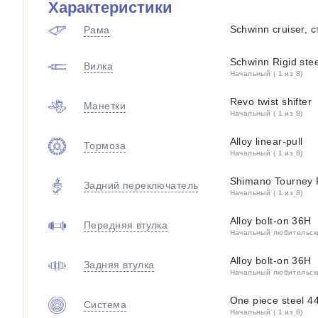
Характеристики
Schwinn cruiser, 
Рама
Schwinn Rigid stee
Вилка
Начальный ( 1 из 8)
Revo twist shifter
Манетки
Начальный ( 1 из 8)
Alloy linear-pull
Тормоза
Начальный ( 1 из 8)
Shimano Tourney
Задний переключатель
Начальный ( 1 из 8)
Alloy bolt-on 36H
Передняя втулка
Начальный любительский
Alloy bolt-on 36H
Задняя втулка
Начальный любительский
One piece steel 4
Система
Начальный ( 1 из 8)