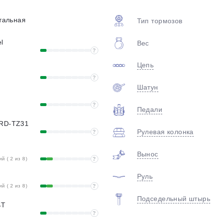
plait.ru
стальная
Тип тормозов
l
Вес
?
Цепь
?
Шатун
?
Педали
раз в 2 недели
 RD-TZ31
Рулевая колонка
?
Вынос
 ( 2 из 8)
?
Руль
 ( 2 из 8)
?
Подседельный штырь
4T
?