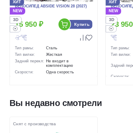
ХИТ
ХИТ
ВЕЛОСИПЕД ABSIDE VISION 28 (2027)
ВЕЛОСИПЕД
NEW
NEW
3D
3D
15 950 ₽
23 950
Купить
Тип рамы:
Сталь
Тип рамы:
Тип вилки:
Жесткая
Тип вилки:
Задний перекл:
Не входит в
комплектацию
Задний пер
Скорости:
Одна скорость
Скорости:
Тип тормозов:
Ножные педальные
Тип тормоз
Вес:
17.5 кг.
Вес:
Диаметр
28 дюймов
колес:
Диаметр
Вы недавно смотрели
колес:
Цвет-размер в
18 Коричневый
наличии:
Цвет-разме
наличии:
Артикул:
1130228
Артикул:
Снят с производства