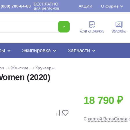
БЕСПЛАТНО
(800) 700-64-63
АКЦИИ
О фирме
для регионов
Cтатус заказа
Жалобы
ры
Экипировка
Запчасти
nn
Женские
Круизеры
Women (2020)
18 790 ₽
Для клиентов всех банков
С
картой ВелоСклад
Разбейте
оплату