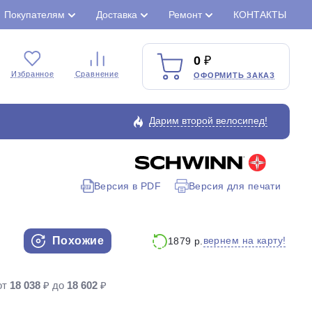
Покупателям
Доставка
Ремонт
КОНТАКТЫ
0
Избранное
Сравнение
ОФОРМИТЬ ЗАКАЗ
Дарим второй велосипед!
Версия в PDF
Версия для печати
Закрыть
Похожие
вернем на карту!
1879 р.
от
18 038
₽ до
18 602
₽