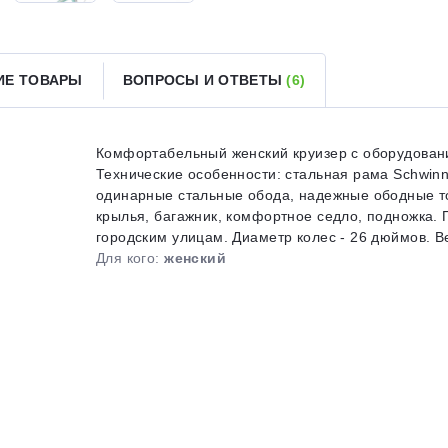
Получайте товар
выбранный способом
ИЕ ТОВАРЫ
ВОПРОСЫ И ОТВЕТЫ
(6)
Оставшиеся
75
% будут
списываться
с вашей карты
по
25
%
каждые 2 недели
Комфортабельный женский круизер с оборудовани
Технические особенности: стальная рама Schwinn c
одинарные стальные обода, надежные ободные тор
крылья, багажник, комфортное седло, подножка. 
городским улицам. Диаметр колес - 26 дюймов. Вес
Подробнее
об оплате Плайтом
Для кого:
женский
25
раз в 2
Остались вопросы?
недели
8 800 302-02-51