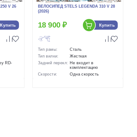
50 V 26
ВЕЛОСИПЕД STELS LEGENDA 310 V 28
(2026)
18 900 ₽
Купить
Купить
Тип рамы:
Сталь
Тип вилки:
Жесткая
ey RD-
Задний перекл:
Не входит в
комплектацию
Скорости:
Одна скорость
нические
Тип тормозов:
Ободные механические
Вес:
16.1 кг.
Диаметр
28 дюймов
колес:
леный
Цвет-размер в
20 Зеленый-Голубой, 20
наличии:
Серый-Синий
Артикул:
1130060