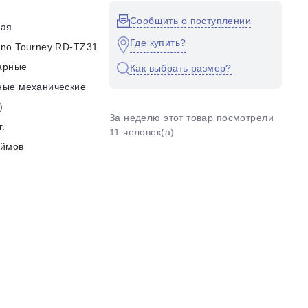
Сообщить о поступлении
кая
Где купить?
no Tourney RD-TZ31
арные
Как выбрать размер?
ные механические
)
За неделю этот товар посмотрели
г.
11 человек(а)
юймов