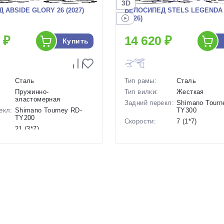
3D
 ABSIDE GLORY 26 (2027)
ВЕЛОСИПЕД STELS LEGENDA 2
(2026)
 ₽
14 620 ₽
Купить
Сталь
Тип рамы:
Сталь
Пружинно-
Тип вилки:
Жесткая
эластомерная
Задний перекл:
Shimano Tourn
екл:
Shimano Tourney RD-
TY300
TY200
Скорости:
7 (1*7)
21 (3*7)
Тип тормозов:
Ободные меха
ов:
Дисковые механические
Вес:
17.5 кг.
17 кг.
Диаметр
26 дюймов
26 дюймов
колес:
Цвет-размер в
, 19 Синий-Зе
р в
17 Белый
наличии:
Артикул:
1129346
1130227