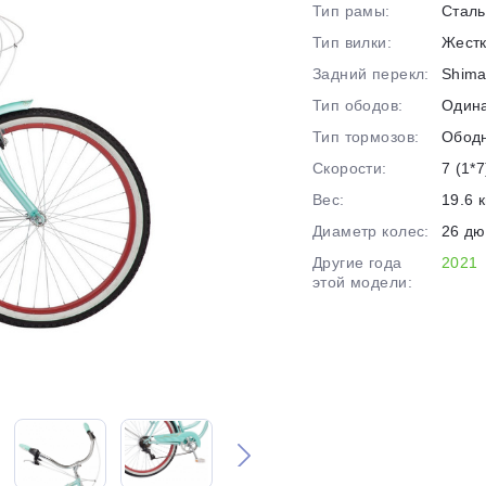
Тип рамы:
Сталь
на части
без переплат
Тип вилки:
Жест
Задний перекл:
Shima
Тип ободов:
Один
График платежей
Тип тормозов:
Обод
Скорости:
7 (1*7
Сегодня
Вес:
19.6 к
25
%
Диаметр колес:
26 д
Другие года
2021
этой модели:
Добавляйте товары
в корзину
Оплачивайте сегодня только
25
% картой любого банка