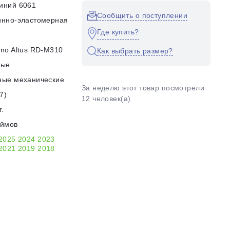
иний 6061
Сообщить о поступлении
инно-эластомерная
Где купить?
no Altus RD-M310
Как выбрать размер?
ные
ные механические
За неделю этот товар посмотрели
7)
12 человек(а)
г.
юймов
2025
2024
2023
2021
2019
2018