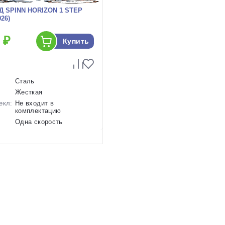
 SPINN HORIZON 1 STEP
26)
 ₽
Купить
Сталь
Жесткая
екл:
Не входит в
комплектацию
Одна скорость
ов:
Ножные педальные
16.5 кг.
26 дюймов
р в
Синий
1130065