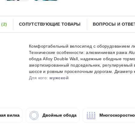
Получайте товар
выбранный способом
Ы
(2)
СОПУТСТВУЮЩИЕ ТОВАРЫ
ВОПРОСЫ И ОТВ
Оставшиеся
75
% будут
списываться
с вашей карты
по
25
%
каждые 2 недели
Комфортабельный велосипед с оборудованием люб
Технические особенности: алюминиевая рама Alu
обода Alloy Double Wall, надежные ободные торм
амортизированный подседельник, регулируемый в
шоссе и ровным проселочным дорогам. Диаметр кол
Подробнее
об оплате Плайтом
Для кого:
мужской
25
раз в 2
ая вилка
Двойные обода
Многоскоростн
Остались вопросы?
недели
8 800 302-02-51