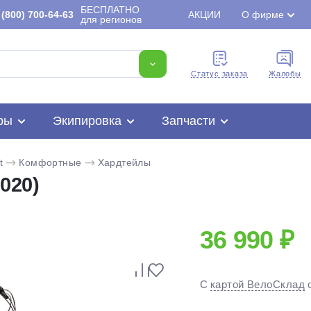
БЕСПЛАТНО
(800) 700-64-63
АКЦИИ
О фирме
для регионов
Cтатус заказа
Жалобы
ры
Экипировка
Запчасти
t
Комфортные
Хардтейлы
020)
36 990 ₽
Для клиентов всех банков
С
картой ВелоСклад
Разбейте
оплату