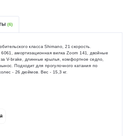
ЕТЫ
(6)
ительского класса Shimano, 21 скорость.
 6061, амортизационная вилка Zoom 141, двойные
оза V-brake, длинные крылья, комфортное седло,
ынос. Подходит для прогулочного катания по
ес - 26 дюймов. Вес - 15,3 кг.
ой