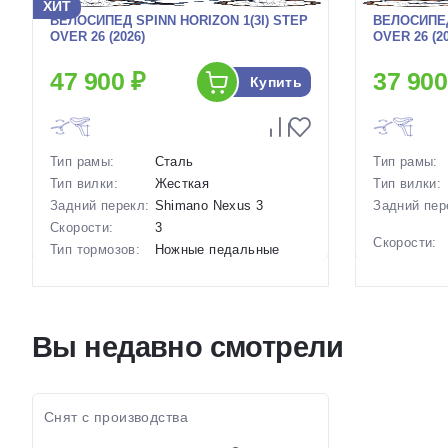
ХИТ
ВЕЛОСИПЕД SPINN HORIZON 1(3I) STEP
ВЕЛОСИПЕД
OVER 26 (2026)
OVER 26 (20
47 900 ₽
37 900
Купить
Тип рамы:
Сталь
Тип рамы:
Тип вилки:
Жесткая
Тип вилки:
Задний перекл:
Shimano Nexus 3
Задний пер
Скорости:
3
Скорости:
Тип тормозов:
Ножные педальные
Тип тормоз
Вес:
16.5 кг.
Вес:
Диаметр
26 дюймов
колес:
Диаметр
колес:
Цвет-размер в
Синий, Зеленый
Вы недавно смотрели
наличии:
Цвет-разме
наличии:
Артикул:
1130056
Артикул:
Снят с производства