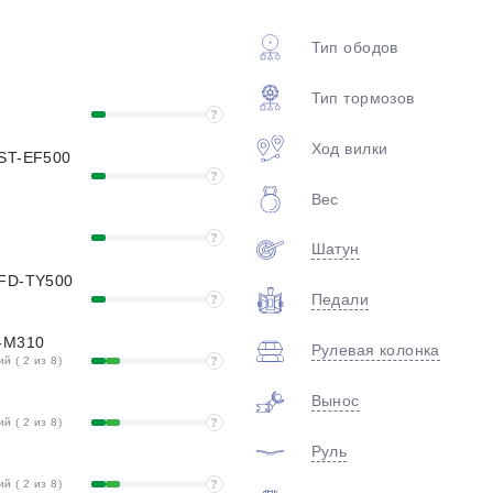
plait.ru
Тип ободов
Тип тормозов
?
Ход вилки
 ST-EF500
?
Вес
?
Шатун
раз в 2 недели
 FD-TY500
Педали
?
D-M310
Рулевая колонка
 ( 2 из 8)
?
Вынос
 ( 2 из 8)
?
Руль
 ( 2 из 8)
?