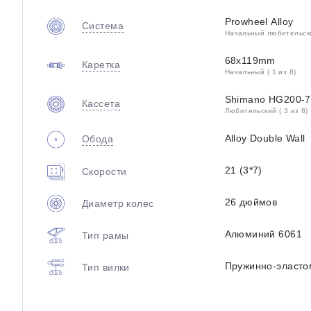
Prowheel Alloy
Система
Начальный любительский
68х119mm
Каретка
Начальный ( 1 из 8)
Shimano HG200-7
Кассета
Любительский ( 3 из 8)
Alloy Double Wall
Обода
21 (3*7)
Скорости
26 дюймов
Диаметр колес
Алюминий 6061
Тип рамы
Пружинно-эласто
Тип вилки