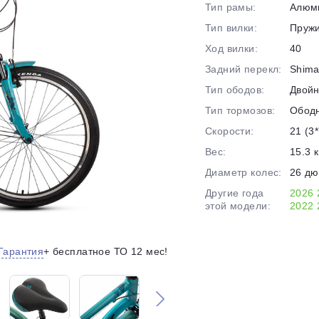
Тип рамы:
Алюм
на части
без переплат
Тип вилки:
Пруж
Ход вилки:
40
Задний перекл:
Shima
График платежей
Тип ободов:
Двой
Тип тормозов:
Обод
Сегодня
Скорости:
21 (3*
25
%
Вес:
15.3 к
Диаметр колес:
26 д
Другие года
2026
этой модели:
2022
Добавляйте товары
в корзину
Гарантия
+ бесплатное ТО 12 мес!
Оплачивайте сегодня только
25
% картой любого банка