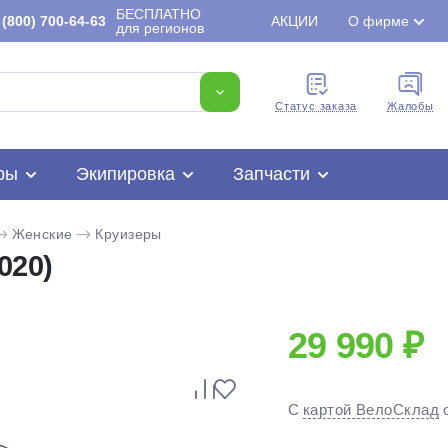
БЕСПЛАТНО
(800) 700-64-63
АКЦИИ
О фирме
для регионов
Cтатус заказа
Жалобы
ры
Экипировка
Запчасти
Женские
Круизеры
020)
29 990 ₽
Для клиентов всех банков
С
картой ВелоСклад
Разбейте
оплату