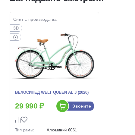
Цвет-размер в
17 Белый
Цвет-разме
наличии:
наличии:
Артикул:
1130227
Артикул:
Снят с производства
3D
ВЕЛОСИПЕД WELT QUEEN AL 3 (2020)
29 990 ₽
Звоните
Тип рамы:
Алюминий 6061