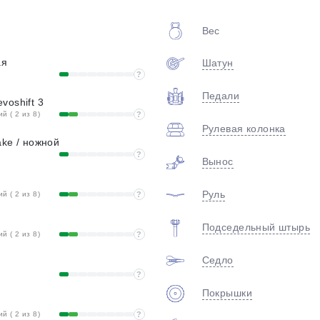
plait.ru
Вес
ая
Шатун
?
Педали
voshift 3
 ( 2 из 8)
?
Рулевая колонка
ake / ножной
?
Вынос
раз в 2 недели
Руль
 ( 2 из 8)
?
Подседельный штырь
 ( 2 из 8)
?
Седло
?
Покрышки
 ( 2 из 8)
?