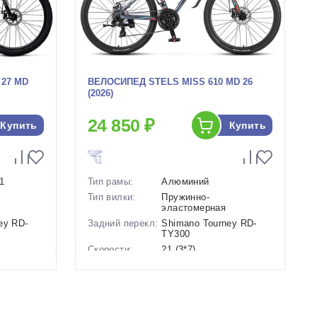
 27 MD
ВЕЛОСИПЕД STELS MISS 610 MD 26
(2026)
24 850 ₽
Купить
Купить
1
Тип рамы:
Алюминий
Тип вилки:
Пружинно-
эластомерная
ey RD-
Задний перекл:
Shimano Tourney RD-
TY300
Скорости:
21 (3*7)
анические
Тип тормозов:
Дисковые механические
Вес:
15 кг.
Диаметр
26 дюймов
колес: