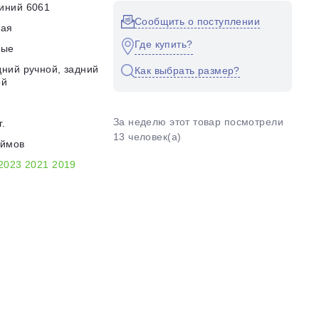
иний 6061
Сообщить о поступлении
кая
Где купить?
ные
ний ручной, задний
Как выбрать размер?
ой
За неделю этот товар посмотрели
г.
13 человек(а)
юймов
2023
2021
2019