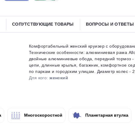
Получайте товар
выбранный способом
СОПУТСТВУЮЩИЕ ТОВАРЫ
ВОПРОСЫ И ОТВЕТ
Оставшиеся
75
% будут
списываться
с вашей карты
по
25
%
каждые 2 недели
Комфортабельный женский круизер с оборудовани
Технические особенности: алюминиевая рама Alloy
двойные алюминиевые обода, передний тормоз - A
цепи, длинные крылья, багажник, комфортное се
по паркам и городским улицам. Диаметр колес - 26
Подробнее
об оплате Плайтом
Для кого:
женский
25
раз в 2
а
Многоскоростной
Планетарная втулка
Остались вопросы?
недели
8 800 302-02-51