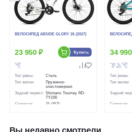
ВЕЛОСИПЕД ABSIDE GLORY 26 (2027)
ВЕЛОСИПЕД
23 950 ₽
34 990
Купить
Тип рамы:
Сталь
Тип рамы:
Тип вилки:
Пружинно-
Тип вилки:
эластомерная
Задний перекл:
Shimano Tourney RD-
Задний пер
TY200
Скорости:
21 (3*7)
Скорости:
Тип тормозов:
Дисковые механические
Тип тормоз
Вес:
17 кг.
Вес:
Диаметр
26 дюймов
Диаметр
Вы недавно смотрели
колес:
колес: