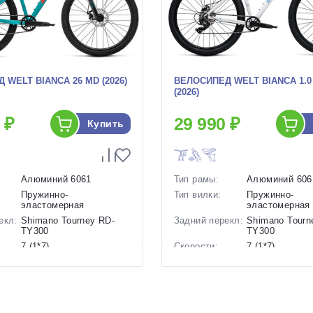
 WELT BIANCA 26 MD (2026)
ВЕЛОСИПЕД WELT BIANCA 1.0
(2026)
 ₽
29 990 ₽
Купить
Алюминий 6061
Тип рамы:
Алюминий 606
Пружинно-
Тип вилки:
Пружинно-
эластомерная
эластомерная
екл:
Shimano Tourney RD-
Задний перекл:
Shimano Tourn
TY300
TY300
7 (1*7)
Скорости:
7 (1*7)
ов:
Дисковые механические
Тип тормозов:
Дисковые мех
14.5 кг.
Вес:
14.85 кг.
26 дюймов
Диаметр
27.5 дюймов
колес: