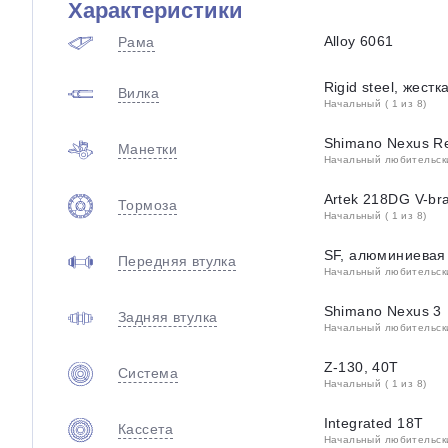
Характеристики
Alloy 6061
Рама
Rigid steel, жестк
Вилка
Начальный ( 1 из 8)
Shimano Nexus Re
Манетки
Начальный любительский
Artek 218DG V-br
Тормоза
Начальный ( 1 из 8)
SF, алюминиевая
Передняя втулка
Начальный любительский
Shimano Nexus 3
Задняя втулка
Начальный любительский
Z-130, 40T
Система
Начальный ( 1 из 8)
Integrated 18T
Кассета
Начальный любительский