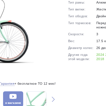
Тип рамы:
Алюм
на части
без переплат
Тип вилки:
Жест
Тип ободов:
Двой
Тип тормозов:
Перед
График платежей
ножн
Скорости:
3
Вес:
17.5 к
Сегодня
25
%
Диаметр колес:
26 д
Другие года
2024
этой модели:
2018
Добавляйте товары
в корзину
Гарантия
+ бесплатное ТО 12 мес!
Оплачивайте сегодня только
25
% картой любого банка