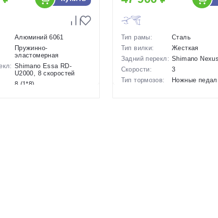
Алюминий 6061
Тип рамы:
Сталь
Пружинно-
Тип вилки:
Жесткая
эластомерная
Задний перекл:
Shimano Nexus
екл:
Shimano Essa RD-
Скорости:
3
U2000, 8 скоростей
Тип тормозов:
Ножные педал
8 (1*8)
Вес:
17.2 кг.
ов:
Дисковые механические
Диаметр
26 дюймов
15 кг.
колес:
27.5 дюймов
Цвет-размер в
Белый
наличии:
р в
13.5 Фиолетовый-Белый
Артикул:
1130064
1130144