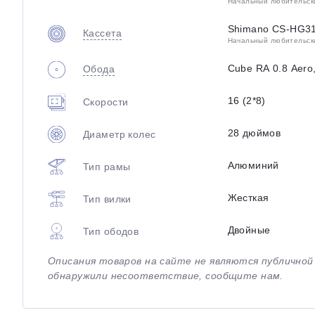
Начальный любительский
Shimano CS-HG31
Кассета
Начальный любительский
Cube RA 0.8 Aero
Обода
16 (2*8)
Скорости
28 дюймов
Диаметр колес
Алюминий
Тип рамы
Жесткая
Тип вилки
Двойные
Тип ободов
Описания товаров на сайте не являются публично
обнаружили несоответствие, сообщите нам.