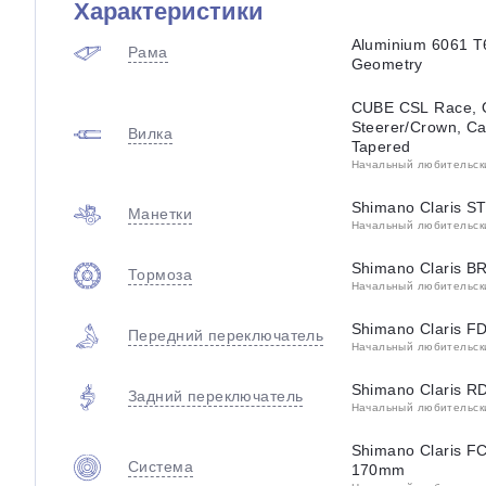
Характеристики
Aluminium 6061 T6
Рама
Geometry
CUBE CSL Race, 
Steerer/Crown, Car
Вилка
Tapered
Начальный любительский
Shimano Claris S
Манетки
Начальный любительский
Shimano Claris B
Тормоза
Начальный любительский
Shimano Claris 
Передний переключатель
Начальный любительский
Shimano Claris R
Задний переключатель
Начальный любительский
Shimano Claris F
Система
170mm