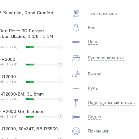
plait.ru
 Superlite, Road Comfort
Тип тормозов
Вес
One Piece 3D Forged
bon Blades, 1 1/8 - 1 1/4
Цепь
 ( 2 из 8)
?
Рулевая колонка
T-R2000
 ( 2 из 8)
?
Вынос
раз в 2 недели
R-R2000
 ( 2 из 8)
?
Руль
FD-R2000-BM, 31.8mm
 ( 2 из 8)
?
Подседельный штырь
D-R2000-GS, 8-Speed
Седло
 ( 2 из 8)
?
C-R2000, 50x34T, BB-RS500,
Покрышки