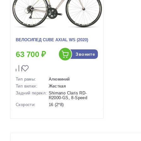
ВЕЛОСИПЕД CUBE AXIAL WS (2020)
63 700 ₽
Звоните
Тип рамы:
Алюминий
Тип вилки:
Жесткая
Задний перекл:
Shimano Claris RD-
R2000-GS, 8-Speed
Скорости:
16 (2*8)
Тип тормозов:
Ободные механические
Вес:
9.4 кг.
Диаметр
28 дюймов
колес:
Артикул:
1119809