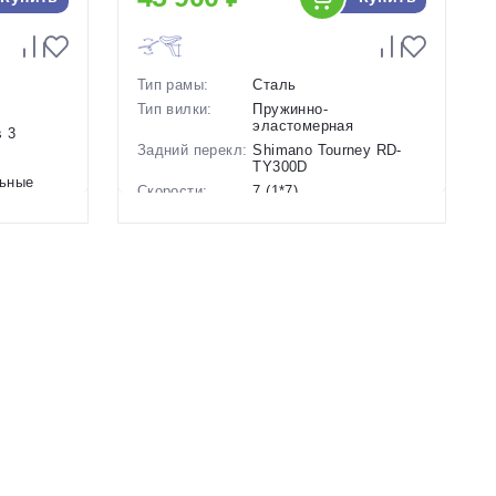
Тип рамы:
Сталь
Тип вилки:
Пружинно-
эластомерная
 3
Задний перекл:
Shimano Tourney RD-
TY300D
ьные
Скорости:
7 (1*7)
Тип тормозов:
Ободные механические
Вес:
17.5 кг.
Диаметр
26 дюймов
колес:
Цвет-размер в
Голубой
наличии:
Артикул:
1130063