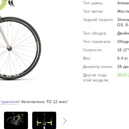
Тип рамы:
Алюм
на части
без переплат
Тип вилки:
Жест
Задний перекл:
Shima
GS, 8
График платежей
Тип ободов:
Двой
Тип тормозов:
Обод
Сегодня
Скорости:
16 (2*
25
%
Вес:
9.4 кг.
Диаметр колес:
28 д
Другие года
2023
этой модели:
Добавляйте товары
в корзину
Гарантия
+ бесплатное ТО 12 мес!
Оплачивайте сегодня только
25
% картой любого банка