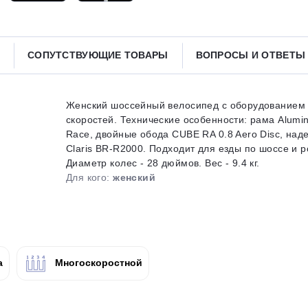
Получайте товар
выбранный способом
СОПУТСТВУЮЩИЕ ТОВАРЫ
ВОПРОСЫ И ОТВЕТ
Оставшиеся
75
% будут
списываться
с вашей карты
по
25
%
каждые 2 недели
Женский шоссейный велосипед с оборудованием н
скоростей. Технические особенности: рама Alumin
Race, двойные обода CUBE RA 0.8 Aero Disc, на
Claris BR-R2000. Подходит для езды по шоссе и 
Диаметр колес - 28 дюймов. Вес - 9.4 кг.
Подробнее
об оплате Плайтом
Для кого:
женский
25
раз в 2
а
Многоскоростной
Остались вопросы?
недели
8 800 302-02-51