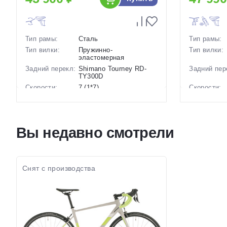
Тип рамы:
Сталь
Тип рамы:
Тип вилки:
Пружинно-
Тип вилки:
эластомерная
Задний перекл:
Shimano Tourney RD-
Задний пер
TY300D
Скорости:
7 (1*7)
Скорости:
Тип тормозов:
Ободные механические
Тип тормоз
Вес:
17.5 кг.
Вес:
Диаметр
24 дюймов
Диаметр
Вы недавно смотрели
колес:
колес:
Цвет-размер в
Голубой
Цвет-разме
наличии:
наличии:
Артикул:
1130179
Артикул:
Снят с производства