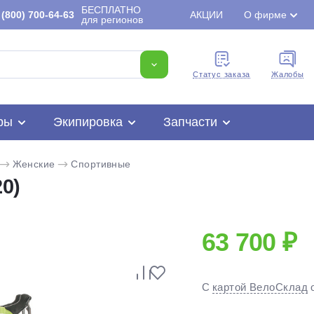
БЕСПЛАТНО
(800) 700-64-63
АКЦИИ
О фирме
для регионов
Cтатус заказа
Жалобы
ры
Экипировка
Запчасти
Женские
Спортивные
0)
63 700 ₽
Для клиентов всех банков
С
картой ВелоСклад
Разбейте
оплату