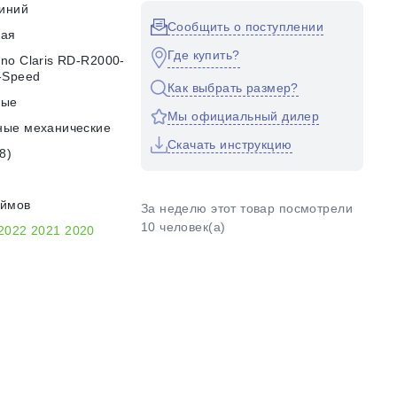
иний
Сообщить о поступлении
кая
Где купить?
no Claris RD-R2000-
-Speed
Как выбрать размер?
ные
Мы официальный дилер
ные механические
Скачать инструкцию
8)
юймов
За неделю этот товар посмотрели
10 человек(а)
2022
2021
2020