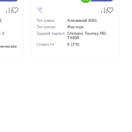
1
Тип рамы:
Алюминий 6061
Тип вилки:
Жесткая
 3
Задний перекл:
Shimano Tourney RD-
TX800
Скорости:
8 (1*8)
нические
Тип тормозов:
Дисковые механические
Вес:
13.5 кг.
Диаметр
26 дюймов
колес:
Цвет-размер в
14 Черный
наличии:
Артикул:
1129876