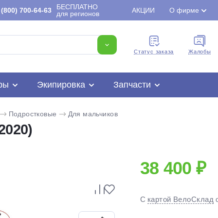
БЕСПЛАТНО
(800) 700-64-63
АКЦИИ
О фирме
для регионов
Cтатус заказа
Жалобы
ры
Экипировка
Запчасти
Подростковые
Для мальчиков
2020)
38 400 ₽
Для клиентов всех банков
С
картой ВелоСклад
Разбейте
оплату