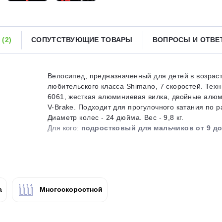
Получайте товар
выбранный способом
Ы
(2)
СОПУТСТВУЮЩИЕ ТОВАРЫ
ВОПРОСЫ И ОТВ
Оставшиеся
75
% будут
списываться
с вашей карты
по
25
%
каждые 2 недели
Велосипед, предназначенный для детей в возраст
любительского класса Shimano, 7 скоростей. Тех
6061, жесткая алюминиевая вилка, двойные алюм
V-Brake. Подходит для прогулочного катания по 
Диаметр колес - 24 дюйма. Вес - 9,8 кг.
Подробнее
об оплате Плайтом
Для кого:
подростковый для мальчиков от 9 до
25
раз в 2
а
Многоскоростной
Остались вопросы?
недели
8 800 302-02-51