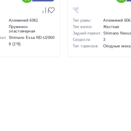
Алюминий 6061
Тип рамы:
Алюминий 606
Пружинно-
Тип вилки:
Жесткая
эластомерная
Задний перекл:
Shimano Nexus
екл:
Shimano Essa RD-U2000
Скорости:
3
8 (1*8)
Тип тормозов:
Ободные меха
ов:
Дисковые
Вес:
11 кг.
гидравлические
Диаметр
24 дюймов
13.2 кг.
колес:
26 дюймов
Цвет-размер в
Синий
наличии:
р в
Оранжевый
Артикул:
1129628
1129467