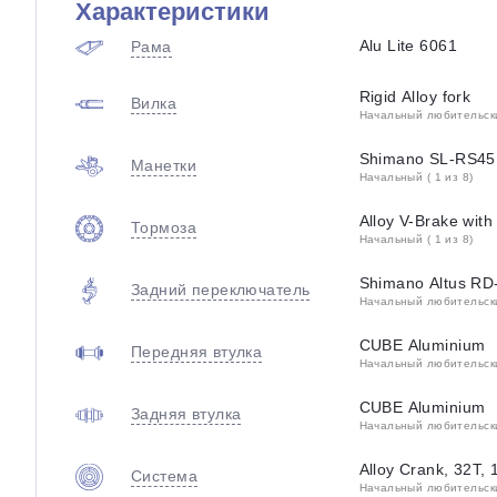
Характеристики
Alu Lite 6061
Рама
Rigid Alloy fork
Вилка
Начальный любительский
Shimano SL-RS45,
Манетки
Начальный ( 1 из 8)
Alloy V-Brake wit
Тормоза
Начальный ( 1 из 8)
Shimano Altus RD
Задний переключатель
Начальный любительский
CUBE Aluminium
Передняя втулка
Начальный любительский
CUBE Aluminium
Задняя втулка
Начальный любительский
Alloy Crank, 32T,
Система
Начальный любительский