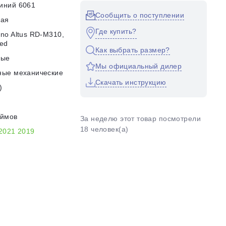
иний 6061
Сообщить о поступлении
кая
Где купить?
no Altus RD-M310,
ed
Как выбрать размер?
ные
Мы официальный дилер
ные механические
Скачать инструкцию
)
юймов
За неделю этот товар посмотрели
18 человек(а)
2021
2019