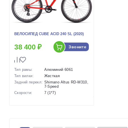
ВЕЛОСИПЕД CUBE ACID 240 SL (2020)
38 400 ₽
Звоните
Тип рамы:
Алюминий 6061
Тип вилки:
Жесткая
Задний перекл:
Shimano Altus RD-M310,
7-Speed
Скорости:
7 (1*7)
Тип тормозов:
Ободные механические
Вес:
9.8 кг.
Диаметр
24 дюймов
колес:
Артикул:
1119473