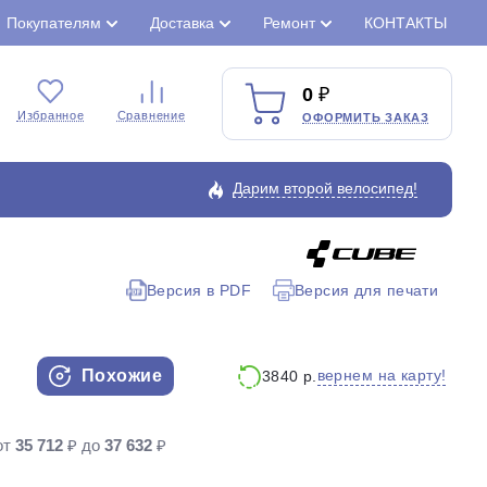
Покупателям
Доставка
Ремонт
КОНТАКТЫ
0
Избранное
Сравнение
ОФОРМИТЬ ЗАКАЗ
Дарим второй велосипед!
Версия в PDF
Версия для печати
Закрыть
Похожие
вернем на карту!
3840 р.
от
35 712
₽ до
37 632
₽