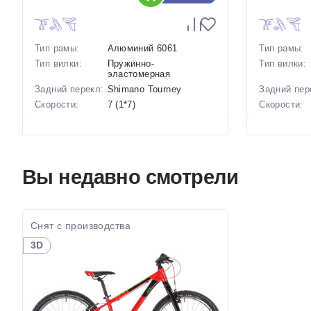
Тип рамы:
Алюминий 6061
Тип рамы:
Тип вилки:
Пружинно-
Тип вилки:
эластомерная
Задний перекл:
Shimano Tourney
Задний пер
Скорости:
7 (1*7)
Скорости:
Тип тормозов:
Дисковые механические
Тип тормоз
Вес:
14.5 кг.
Вес:
Диаметр
24 дюймов
колес:
Диаметр
Вы недавно смотрели
колес:
Цвет-размер в
Серый
наличии:
Цвет-разме
наличии:
Артикул:
1130202
Артикул:
Снят с производства
3D