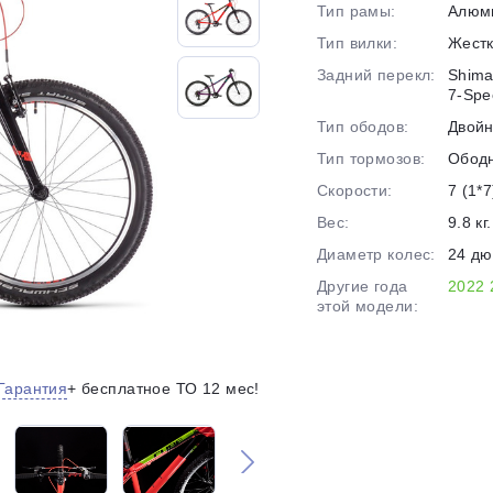
Тип рамы:
Алюм
на части
без переплат
Тип вилки:
Жест
Задний перекл:
Shima
7-Spe
График платежей
Тип ободов:
Двой
Тип тормозов:
Обод
Сегодня
Скорости:
7 (1*7
25
%
Вес:
9.8 кг.
Диаметр колес:
24 д
Другие года
2022
этой модели:
Добавляйте товары
в корзину
Гарантия
+ бесплатное ТО 12 мес!
Оплачивайте сегодня только
25
% картой любого банка