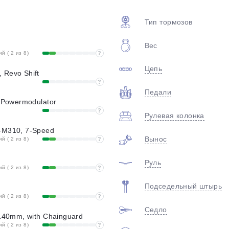
plait.ru
Тип тормозов
Вес
 ( 2 из 8)
?
Цепь
 Revo Shift
?
Педали
h Powermodulator
?
Рулевая колонка
раз в 2 недели
-M310, 7-Speed
Вынос
 ( 2 из 8)
?
Руль
 ( 2 из 8)
?
Подседельный штырь
 ( 2 из 8)
?
Седло
 140mm, with Chainguard
 ( 2 из 8)
?