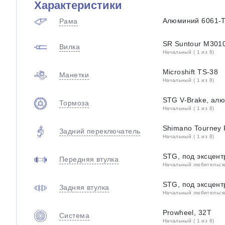
Характеристики
Алюминий 6061-
Рама
SR Suntour M3010
Вилка
Начальный ( 1 из 8)
Microshift TS-38
Манетки
Начальный ( 1 из 8)
STG V-Brake, ал
Тормоза
Начальный ( 1 из 8)
Shimano Tourney
Задний переключатель
Начальный ( 1 из 8)
STG, под эксцент
Передняя втулка
Начальный любительский
STG, под эксцент
Задняя втулка
Начальный любительский
Prowheel, 32T
Система
Начальный ( 1 из 8)