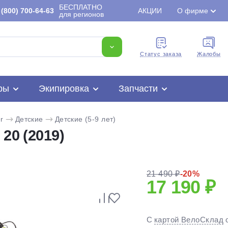
БЕСПЛАТНО
(800) 700-64-63
АКЦИИ
О фирме
для регионов
Cтатус заказа
Жалобы
ры
Экипировка
Запчасти
r
Детские
Детские (5-9 лет)
20 (2019)
21 490 ₽
-20%
17 190 ₽
Для клиентов всех банков
С
картой ВелоСклад
Разбейте
оплату