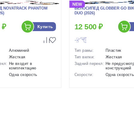
NEW
Д NOVATRACK PHANTOM
ВЕЛОСИПЕД GLOBBER GO BIK
26)
DUO (2026)
 ₽
12 500 ₽
Купить
Алюминий
Тип рамы:
Пластик
Жесткая
Тип вилки:
Жесткая
екл:
Не входит в
Задний перекл:
Не предусмот
комплектацию
конструкцией
Одна скорость
Скорости:
Одна скорост
ов:
Ободные механические
Тип тормозов:
Отсутствуют
6.5 кг.
Вес:
4.1 кг.
16 дюймов
Диаметр
10 дюймов
колес:
р в
Розовый, Фиолетовый
Цвет-размер в
Зеленый-Голуб
наличии:
Черный-Синий
1130299
Артикул:
1130149