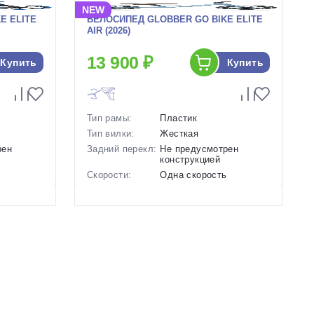
NEW
E ELITE
ВЕЛОСИПЕД GLOBBER GO BIKE ELITE
AIR (2026)
13 900 ₽
Купить
Купить
Тип рамы:
Пластик
Тип вилки:
Жесткая
рен
Задний перекл:
Не предусмотрен
конструкцией
ь
Скорости:
Одна скорость
Тип тормозов:
Отсутствуют
Вес:
3.3 кг.
Диаметр
10 дюймов
колес:
ой,
Цвет-размер в
Голубой
наличии:
Артикул:
1130148