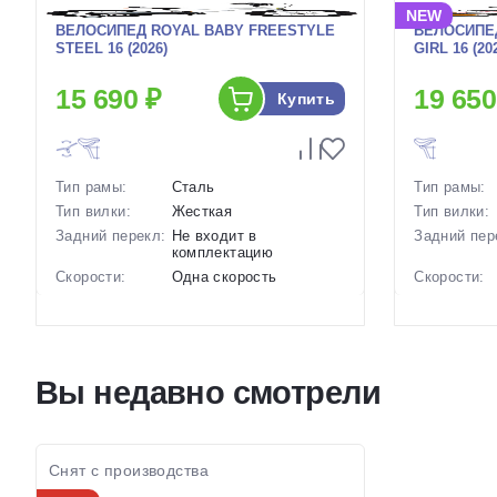
NEW
ВЕЛОСИПЕД ROYAL BABY FREESTYLE
ВЕЛОСИПЕ
STEEL 16 (2026)
GIRL 16 (20
15 690 ₽
19 650
Купить
Тип рамы:
Сталь
Тип рамы:
Тип вилки:
Жесткая
Тип вилки:
Задний перекл:
Не входит в
Задний пер
комплектацию
Скорости:
Одна скорость
Скорости:
Тип тормозов:
Ободные механические
Тип тормоз
Вес:
11 кг.
Вес:
Диаметр
16 дюймов
Диаметр
колес:
колес:
Вы недавно смотрели
Цвет-размер в
Белый, Зеленый,
Цвет-разме
наличии:
Черный, Оранжевый
наличии:
Артикул:
1129946
Артикул:
Снят с производства