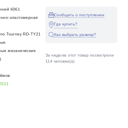
иний 6061
Сообщить о поступлении
инно-эластомерная
Где купить?
no Tourney RD-TY21
Как выбрать размер?
ные
ные механические
За неделю этот товар посмотрели
)
114 человек(а)
юймов
2021