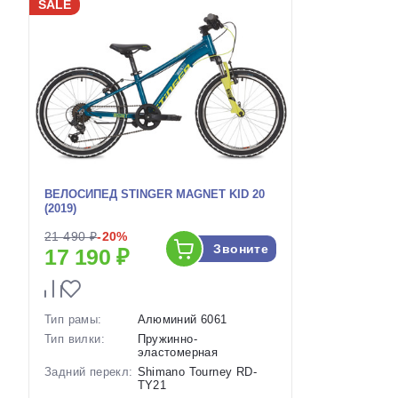
SALE
ВЕЛОСИПЕД STINGER MAGNET KID 20
(2019)
21 490 ₽
-20%
Звоните
17 190 ₽
Тип рамы:
Алюминий 6061
Тип вилки:
Пружинно-
эластомерная
Задний перекл:
Shimano Tourney RD-
TY21