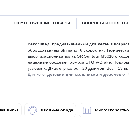
Получайте товар
выбранный способом
СОПУТСТВУЮЩИЕ ТОВАРЫ
ВОПРОСЫ И ОТВЕТ
Оставшиеся
75
% будут
списываться
с вашей карты
по
25
%
каждые 2 недели
Велосипед, предназначенный для детей в возрасте
оборудованием Shimano, 6 скоростей. Техническ
амортизационная вилка SR Suntour M3010 с ходом
надежные ободные тормоза STG V-Brake. Подходит
условиях. Диаметр колес - 20 дюймов. Вес - 13 кг.
Подробнее
об оплате Плайтом
Для кого:
детский для мальчиков и девочек от 
25
раз в 2
ая вилка
Двойные обода
Многоскоростн
Остались вопросы?
недели
8 800 302-02-51