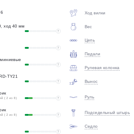
plait.ru
T6
Ход вилки
, ход 40 мм
Вес
?
Цепь
?
Педали
юминиевые
?
Рулевая колонка
раз в 2 недели
 RD-TY21
Вынос
?
рик
Руль
 ( 2 из 8)
?
рик
Подседельный штырь
 ( 2 из 8)
?
Седло
?