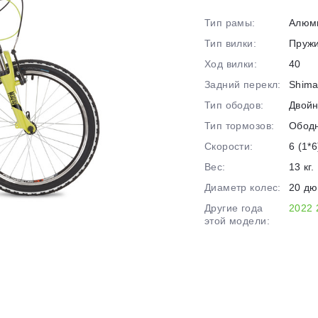
на части
без переплат
Тип рамы:
Алюм
Тип вилки:
Пруж
Ход вилки:
40
График платежей
Задний перекл:
Shima
Тип ободов:
Двой
Сегодня
Тип тормозов:
Обод
25
%
Скорости:
6 (1*6
Вес:
13 кг.
Диаметр колес:
20 д
Другие года
2022
этой модели:
Добавляйте товары
в корзину
Оплачивайте сегодня только
25
% картой любого банка