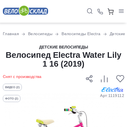
Для клиентов всех банков
Главная
Велосипеды
Велосипеды Electra
Детские
Разбейте
ДЕТСКИЕ ВЕЛОСИПЕДЫ
оплату
Велосипед Electra Water Lily
на части
1 16 (2019)
без переплат
Снят с производства
График платежей
ВИДЕО (2)
Арт:1119112
ФОТО (2)
Сегодня
25
%