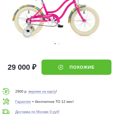
Добавляйте товары
в корзину
Оплачивайте сегодня только
25
% картой любого банка
Получайте товар
выбранный способом
29 000 ₽
ПОХОЖИЕ
Оставшиеся
75
% будут
списываться
с вашей карты
по
25
%
каждые 2 недели
2900 р.
вернем на карту
!
Гарантия
+ бесплатное ТО 12 мес!
Доставка по Москве 0 руб!
Подробнее