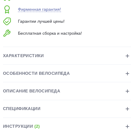
об оплате Плайтом
Фирменная гарантия!
Гарантии лучшей цены!
Бесплатная сборка и настройка!
Остались вопросы?
25
8 800 302-02-51
plait.ru
раз в 2
ХАРАКТЕРИСТИКИ
недели
ОСОБЕННОСТИ ВЕЛОСИПЕДА
ОПИСАНИЕ ВЕЛОСИПЕДА
СПЕЦИФИКАЦИИ
ИНСТРУКЦИИ
(2)