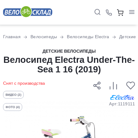
Для клиентов всех банков
Главная
Велосипеды
Велосипеды Electra
Детские
Разбейте
ДЕТСКИЕ ВЕЛОСИПЕДЫ
Велосипед Electra Under-The-
оплату
на части
Sea 1 16 (2019)
без переплат
Снят с производства
График платежей
ВИДЕО (2)
Арт:1119111
ФОТО (4)
Сегодня
25
%