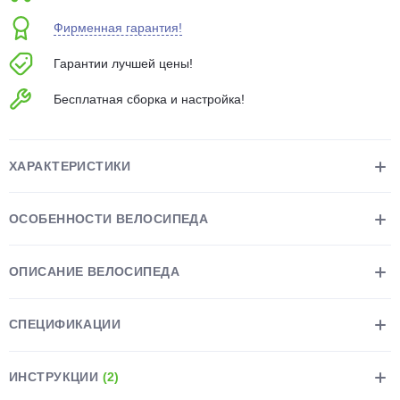
об оплате Плайтом
Фирменная гарантия!
Гарантии лучшей цены!
Бесплатная сборка и настройка!
Остались вопросы?
25
8 800 302-02-51
plait.ru
раз в 2
ХАРАКТЕРИСТИКИ
недели
ОСОБЕННОСТИ ВЕЛОСИПЕДА
ОПИСАНИЕ ВЕЛОСИПЕДА
СПЕЦИФИКАЦИИ
ИНСТРУКЦИИ
(2)