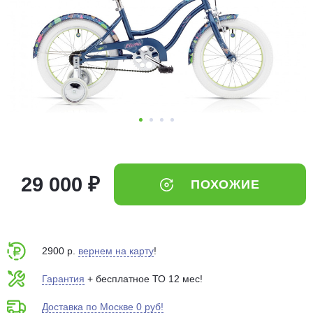
Добавляйте товары
в корзину
Оплачивайте сегодня только
25
% картой любого банка
Получайте товар
выбранный способом
29 000 ₽
ПОХОЖИЕ
Оставшиеся
75
% будут
списываться
с вашей карты
по
25
%
каждые 2 недели
2900 р.
вернем на карту
!
Гарантия
+ бесплатное ТО 12 мес!
Доставка по Москве 0 руб!
Подробнее