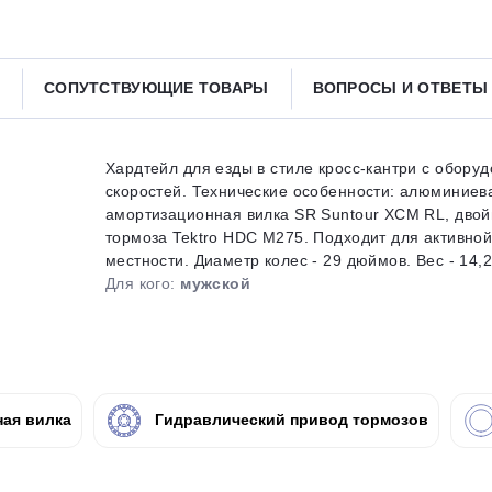
Получайте товар
выбранный способом
СОПУТСТВУЮЩИЕ ТОВАРЫ
ВОПРОСЫ И ОТВЕТ
Оставшиеся
75
% будут
списываться
с вашей карты
по
25
%
каждые 2 недели
Хардтейл для езды в стиле кросс-кантри с обору
скоростей. Технические особенности: алюминиев
амортизационная вилка SR Suntour XCM RL, двой
тормоза Tektro HDC M275. Подходит для активно
местности. Диаметр колес - 29 дюймов. Вес - 14,2 
Подробнее
об оплате Плайтом
Для кого:
мужской
25
раз в 2
ая вилка
Гидравлический привод тормозов
Остались вопросы?
недели
8 800 302-02-51