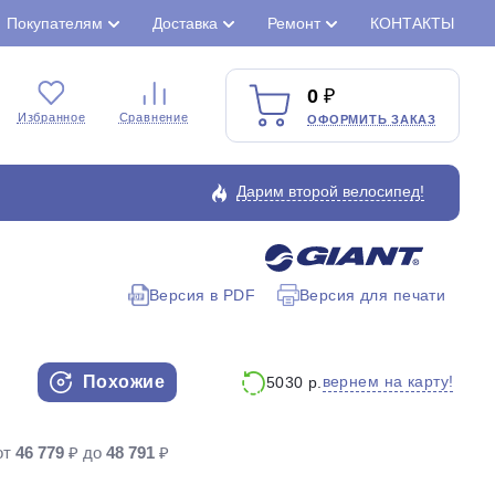
Покупателям
Доставка
Ремонт
КОНТАКТЫ
0
Избранное
Сравнение
ОФОРМИТЬ ЗАКАЗ
Дарим второй велосипед!
Версия в PDF
Версия для печати
Закрыть
Похожие
вернем на карту!
5030 р.
от
46 779
₽ до
48 791
₽