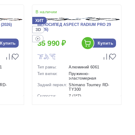
В наличии
ХИТ
(2026)
ВЕЛОСИПЕД ASPECT RADIUM PRO 29
3D
(2026)
35 990 ₽
Купить
Купить
1
Тип рамы:
Алюминий 6061
Тип вилки:
Пружинно-
эластомерная
 RD-
Задний перекл:
Shimano Tourney RD-
TY300
Скорости:
7 (1*7)
Тип тормозов:
Дисковые
ие
гидравлические
Вес:
14.5 кг.
Диаметр
29 дюймов
колес:
Цвет-размер в
22 Синий