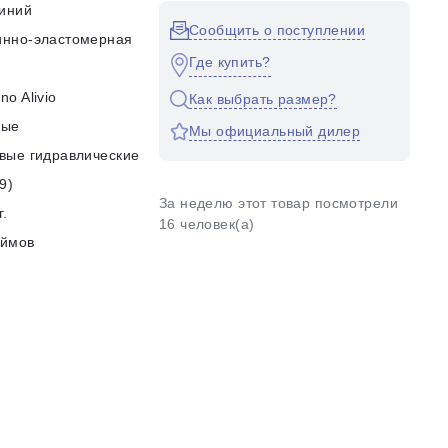
иний
Сообщить о поступлении
инно-эластомерная
Где купить?
no Alivio
Как выбрать размер?
ные
Мы официальный дилер
вые гидравлические
9)
За неделю этот товар посмотрели
г.
16 человек(а)
юймов