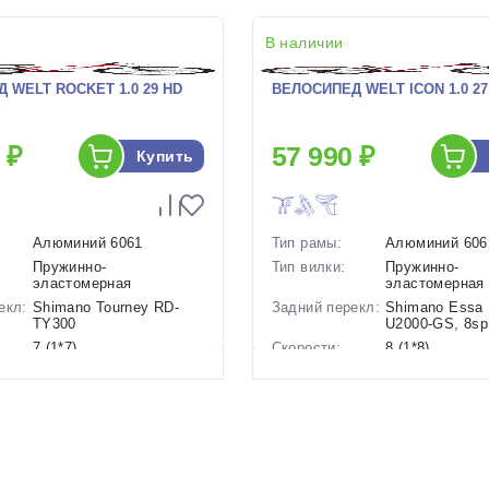
В наличии
 WELT ROCKET 1.0 29 HD
ВЕЛОСИПЕД WELT ICON 1.0 27 
 ₽
57 990 ₽
Купить
Алюминий 6061
Тип рамы:
Алюминий 606
Пружинно-
Тип вилки:
Пружинно-
эластомерная
эластомерная
екл:
Shimano Tourney RD-
Задний перекл:
Shimano Essa
TY300
U2000-GS, 8sp
7 (1*7)
Скорости:
8 (1*8)
ов:
Дисковые
Тип тормозов:
Дисковые
гидравлические
гидравлическ
15 кг.
Вес:
14.6 кг.
29 дюймов
Диаметр
27.5 дюймов
колес:
р в
21 Красный
Цвет-размер в
15 Красный