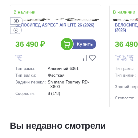
В наличии
В наличии
3D
ВЕЛОСИПЕД ASPECT AIR LITE 26 (2026)
ВЕЛОСИПЕД
(2026)
36 490 ₽
36 490
Купить
Тип рамы:
Алюминий 6061
Тип рамы:
Тип вилки:
Жесткая
Тип вилки:
Задний перекл:
Shimano Tourney RD-
TX800
Задний пер
Скорости:
8 (1*8)
Скорости:
Тип тормозов:
Дисковые механические
Тип тормоз
Вес:
13.5 кг.
Диаметр
26 дюймов
Вес:
колес:
Вы недавно смотрели
Диаметр
Цвет-размер в
14.5 Серый
колес:
наличии:
Цвет-разме
Артикул:
1129527