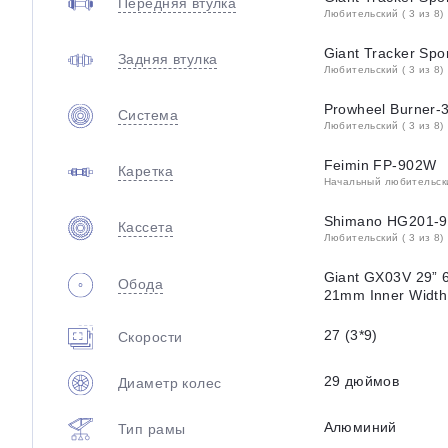
Передняя втулка
Любительский ( 3 из 8)
Giant Tracker Spo
Задняя втулка
Любительский ( 3 из 8)
Prowheel Burner-3
Система
Любительский ( 3 из 8)
Feimin FP-902W
Каретка
Начальный любительский
Shimano HG201-9
Кассета
Любительский ( 3 из 8)
Giant GX03V 29” 
Обода
21mm Inner Width
27 (3*9)
Скорости
29 дюймов
Диаметр колес
Алюминий
Тип рамы