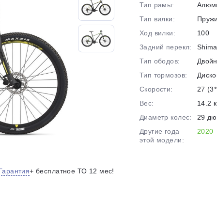
Тип рамы:
Алюм
на части
без переплат
Тип вилки:
Пруж
Ход вилки:
100
Задний перекл:
Shima
График платежей
Тип ободов:
Двой
Тип тормозов:
Диско
Сегодня
Скорости:
27 (3*
25
%
Вес:
14.2 к
Диаметр колес:
29 д
Другие года
2020
этой модели:
Добавляйте товары
в корзину
Гарантия
+ бесплатное ТО 12 мес!
Оплачивайте сегодня только
25
% картой любого банка