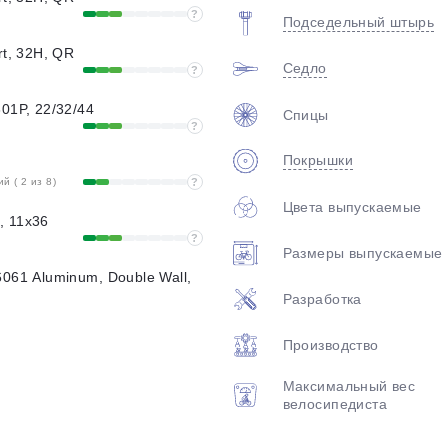
?
Подседельный штырь
rt, 32H, QR
Седло
?
01P, 22/32/44
Спицы
?
Покрышки
 ( 2 из 8)
?
Цвета выпускаемые
, 11x36
?
Размеры выпускаемые
6061 Aluminum, Double Wall,
Разработка
Производство
Максимальный вес
велосипедиста