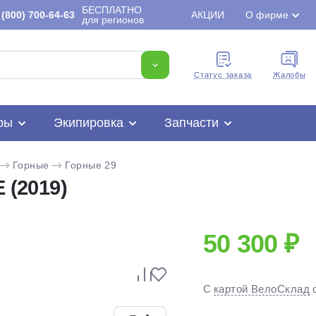
БЕСПЛАТНО
(800) 700-64-63
АКЦИИ
О фирме
для регионов
Cтатус заказа
Жалобы
ры
Экипировка
Запчасти
Горные
Горные 29
 (2019)
50 300 ₽
Для клиентов всех банков
С
картой ВелоСклад
Разбейте
оплату