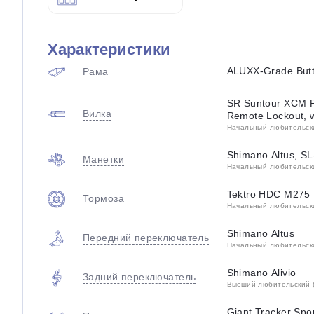
Характеристики
ALUXX-Grade But
Рама
SR Suntour XCM R
Вилка
Remote Lockout, w
Начальный любительский
Shimano Altus, S
Манетки
Начальный любительский
Tektro HDC M275 [
Тормоза
Начальный любительский
Shimano Altus
Передний переключатель
Начальный любительский
Shimano Alivio
Задний переключатель
Высший любительский (
Giant Tracker Spo