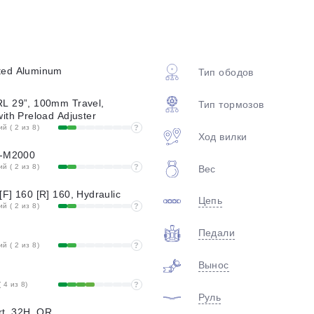
plait.ru
ted Aluminum
Тип ободов
L 29”, 100mm Travel,
Тип тормозов
ith Preload Adjuster
 ( 2 из 8)
?
Ход вилки
L-M2000
 ( 2 из 8)
?
Вес
раз в 2 недели
F] 160 [R] 160, Hydraulic
Цепь
 ( 2 из 8)
?
Педали
 ( 2 из 8)
?
Вынос
 4 из 8)
?
Руль
rt, 32H, QR