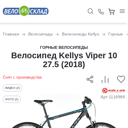
Для клиентов всех банков
Главная
Велосипеды
Велосипеды Kellys
Горные
Разбейте
ГОРНЫЕ ВЕЛОСИПЕДЫ
оплату
Велосипед Kellys Viper 10
на части
27.5 (2018)
без переплат
Снят с производства
График платежей
ВИДЕО (2)
Арт:1118986
ФОТО (2)
Сегодня
25
%