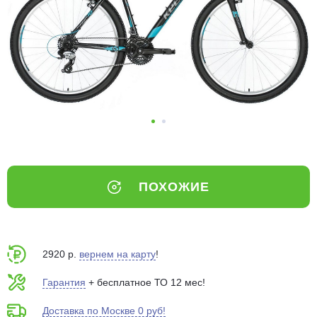
Добавляйте товары
в корзину
Оплачивайте сегодня только
25
% картой любого банка
Получайте товар
выбранный способом
ПОХОЖИЕ
Оставшиеся
75
% будут
списываться
с вашей карты
по
25
%
каждые 2 недели
2920 р.
вернем на карту
!
Гарантия
+ бесплатное ТО 12 мес!
Доставка по Москве 0 руб!
Подробнее