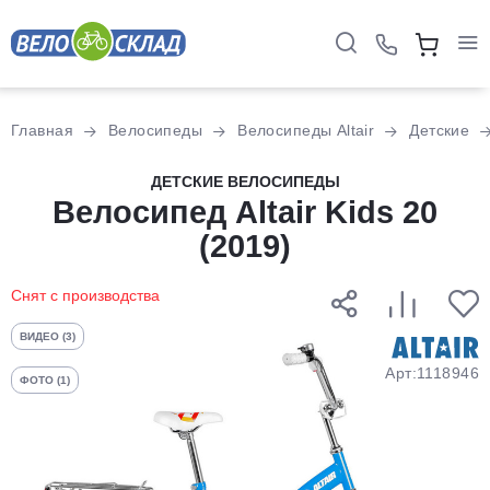
Для клиентов всех банков
Главная
Велосипеды
Велосипеды Altair
Детские
Разбейте
ДЕТСКИЕ ВЕЛОСИПЕДЫ
оплату
Велосипед Altair Kids 20
на части
(2019)
без переплат
Снят с производства
График платежей
ВИДЕО (3)
Арт:1118946
ФОТО (1)
Сегодня
25
%