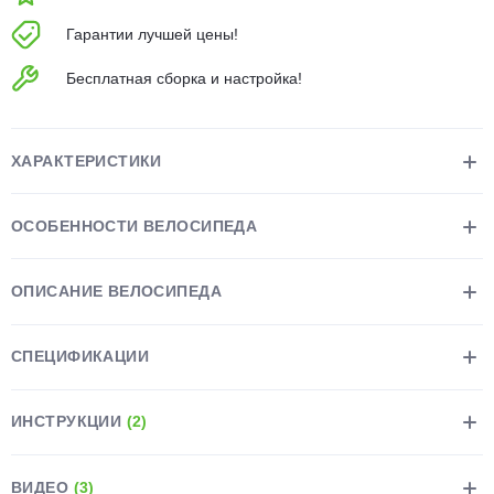
об оплате Плайтом
Гарантии лучшей цены!
Бесплатная сборка и настройка!
Остались вопросы?
25
8 800 302-02-51
ХАРАКТЕРИСТИКИ
plait.ru
раз в 2
недели
ОСОБЕННОСТИ ВЕЛОСИПЕДА
ОПИСАНИЕ ВЕЛОСИПЕДА
СПЕЦИФИКАЦИИ
ИНСТРУКЦИИ
(2)
ВИДЕО
(3)