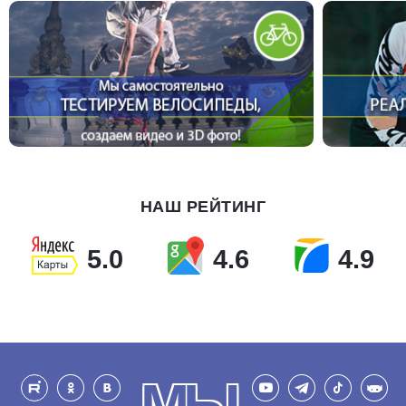
НАШ РЕЙТИНГ
5.0
4.6
4.9
МЫ