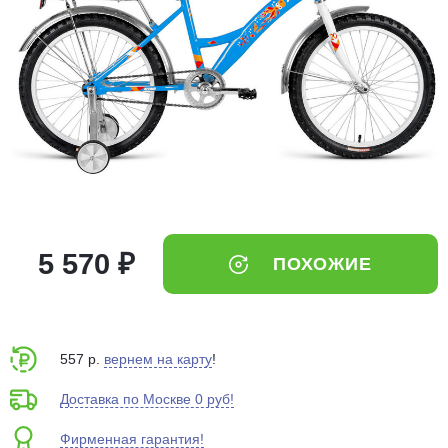
Добавляйте товары
в корзину
Оплачивайте сегодня только
25
% картой любого банка
Получайте товар
выбранный способом
5 570 ₽
ПОХОЖИЕ
Оставшиеся
75
% будут
списываться
с вашей карты
по
25
%
каждые 2 недели
557 р.
вернем на карту
!
Доставка по Москве 0 руб!
Фирменная гарантия!
Подробнее