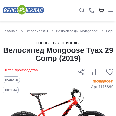
Для клиентов всех банков
Главная
Велосипеды
Велосипеды Mongoose
Горн
Разбейте
ГОРНЫЕ ВЕЛОСИПЕДЫ
Велосипед Mongoose Tyax 29
оплату
на части
Comp (2019)
без переплат
Снят с производства
График платежей
ВИДЕО (2)
Арт:1118890
ФОТО (5)
Сегодня
25
%