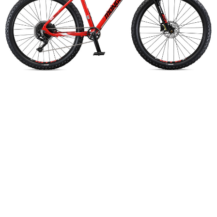
Добавляйте товары
в корзину
Оплачивайте сегодня только
25
% картой любого банка
Получайте товар
выбранный способом
Оставшиеся
75
% будут
списываться
с вашей карты
по
25
%
каждые 2 недели
Подробнее