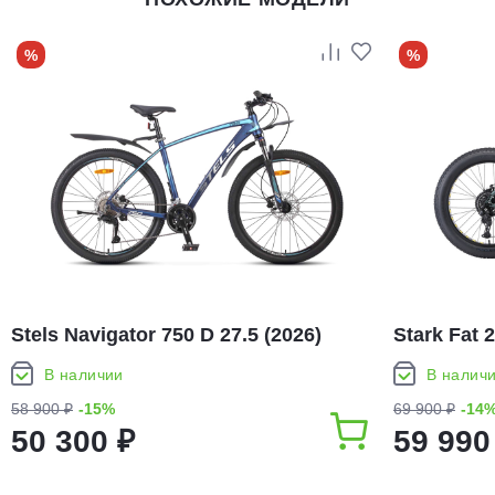
%
%
Stels Navigator 750 D 27.5 (2026)
Stark Fat 2
В наличии
В налич
58 900 ₽
-15%
69 900 ₽
-14
50 300 ₽
59 990