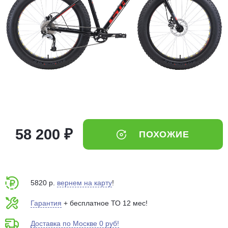
Добавляйте товары
в корзину
Оплачивайте сегодня только
25
% картой любого банка
Получайте товар
выбранный способом
58 200 ₽
ПОХОЖИЕ
Оставшиеся
75
% будут
списываться
с вашей карты
по
25
%
каждые 2 недели
5820 р.
вернем на карту
!
Гарантия
+ бесплатное ТО 12 мес!
Доставка по Москве 0 руб!
Подробнее