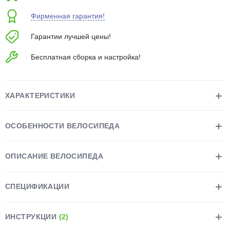
об оплате Плайтом
Фирменная гарантия!
Гарантии лучшей цены!
Бесплатная сборка и настройка!
Остались вопросы?
25
8 800 302-02-51
plait.ru
раз в 2
ХАРАКТЕРИСТИКИ
недели
ОСОБЕННОСТИ ВЕЛОСИПЕДА
ОПИСАНИЕ ВЕЛОСИПЕДА
СПЕЦИФИКАЦИИ
ИНСТРУКЦИИ
(2)