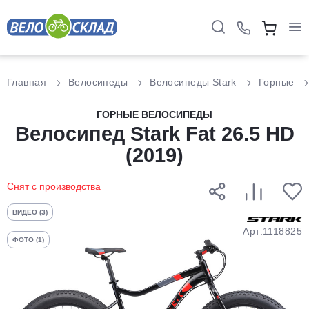
Для клиентов всех банков
Главная
Велосипеды
Велосипеды Stark
Горные
Разбейте
ГОРНЫЕ ВЕЛОСИПЕДЫ
оплату
Велосипед Stark Fat 26.5 HD
на части
(2019)
без переплат
Снят с производства
График платежей
ВИДЕО (3)
Арт:1118825
ФОТО (1)
Сегодня
25
%