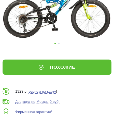
Добавляйте товары
в корзину
Оплачивайте сегодня только
25
% картой любого банка
Получайте товар
выбранный способом
ПОХОЖИЕ
Оставшиеся
75
% будут
списываться
с вашей карты
по
25
%
каждые 2 недели
1329 р.
вернем на карту
!
Доставка по Москве 0 руб!
Фирменная гарантия!
Подробнее