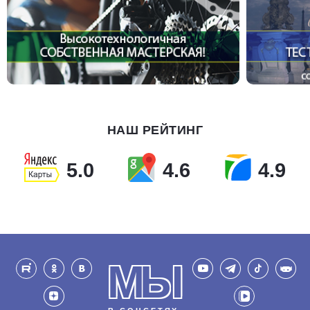
НАШ РЕЙТИНГ
5.0
4.6
4.9
МЫ