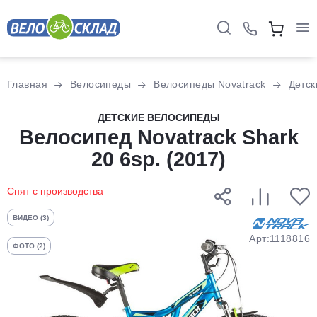
Для клиентов всех банков
Главная
Велосипеды
Велосипеды Novatrack
Детск
Разбейте
ДЕТСКИЕ ВЕЛОСИПЕДЫ
оплату
Велосипед Novatrack Shark
на части
20 6sp. (2017)
без переплат
Снят с производства
График платежей
ВИДЕО (3)
Арт:1118816
ФОТО (2)
Сегодня
25
%