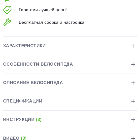
об оплате Плайтом
Гарантии лучшей цены!
Бесплатная сборка и настройка!
Остались вопросы?
25
8 800 302-02-51
ХАРАКТЕРИСТИКИ
plait.ru
раз в 2
недели
ОСОБЕННОСТИ ВЕЛОСИПЕДА
ОПИСАНИЕ ВЕЛОСИПЕДА
СПЕЦИФИКАЦИИ
ИНСТРУКЦИИ
(3)
ВИДЕО
(3)