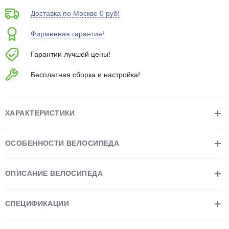
об оплате Плайтом
Доставка по Москве 0 руб!
Фирменная гарантия!
Гарантии лучшей цены!
Остались вопросы?
25
8 800 302-02-51
Бесплатная сборка и настройка!
plait.ru
раз в 2
недели
ХАРАКТЕРИСТИКИ
ОСОБЕННОСТИ ВЕЛОСИПЕДА
ОПИСАНИЕ ВЕЛОСИПЕДА
СПЕЦИФИКАЦИИ