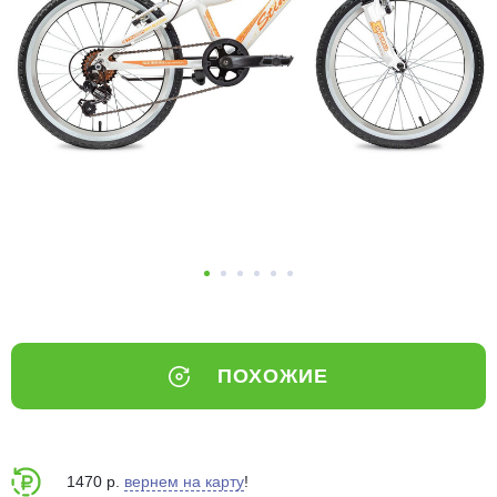
Добавляйте товары
в корзину
Оплачивайте сегодня только
25
% картой любого банка
Получайте товар
выбранный способом
Оставшиеся
75
% будут
списываться
с вашей карты
ПОХОЖИЕ
по
25
%
каждые 2 недели
1470 р.
вернем на карту
!
Подробнее