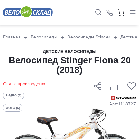
Для клиентов всех банков
Главная
Велосипеды
Велосипеды Stinger
Детские
Разбейте
ДЕТСКИЕ ВЕЛОСИПЕДЫ
оплату
Велосипед Stinger Fiona 20
на части
(2018)
без переплат
Снят с производства
График платежей
ВИДЕО (2)
Арт:1118727
ФОТО (6)
Сегодня
25
%