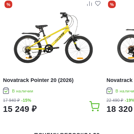
%
%
Novatrack Pointer 20 (2026)
Novatrack 
В наличии
В налич
17 940 ₽
-15%
22 490 ₽
-19
15 249 ₽
18 320