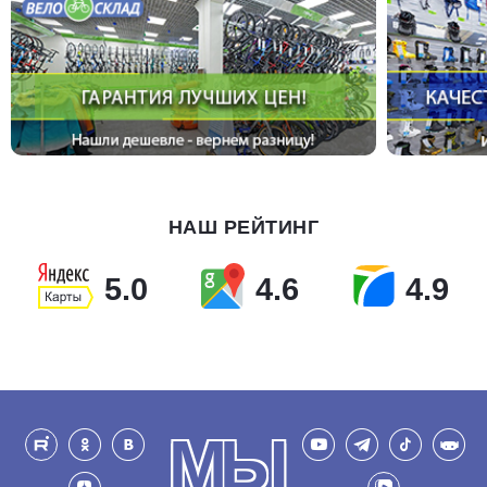
НАШ РЕЙТИНГ
5.0
4.6
4.9
МЫ