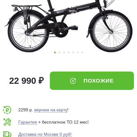
Добавляйте товары
в корзину
Оплачивайте сегодня только
25
% картой любого банка
Получайте товар
выбранный способом
22 990 ₽
ПОХОЖИЕ
Оставшиеся
75
% будут
списываться
с вашей карты
по
25
%
каждые 2 недели
2299 р.
вернем на карту
!
Гарантия
+ бесплатное ТО 12 мес!
Доставка по Москве 0 руб!
Подробнее