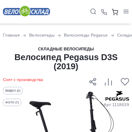
Для клиентов всех банков
Главная
Велосипеды
Велосипеды Pegasus
Склад
Разбейте
СКЛАДНЫЕ ВЕЛОСИПЕДЫ
оплату
Велосипед Pegasus D3S
на части
(2019)
без переплат
Снят с производства
График платежей
ВИДЕО (2)
ФОТО (7)
Арт:1118639
Сегодня
25
%