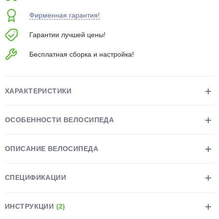
об оплате Плайтом
Фирменная гарантия!
Гарантии лучшей цены!
Бесплатная сборка и настройка!
Остались вопросы?
25
8 800 302-02-51
plait.ru
раз в 2
ХАРАКТЕРИСТИКИ
недели
ОСОБЕННОСТИ ВЕЛОСИПЕДА
ОПИСАНИЕ ВЕЛОСИПЕДА
СПЕЦИФИКАЦИИ
ИНСТРУКЦИИ
(2)