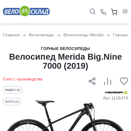
Для клиентов всех банков
Главная
Велосипеды
Велосипеды Merida
Горные
Разбейте
ГОРНЫЕ ВЕЛОСИПЕДЫ
оплату
Велосипед Merida Big.Nine
на части
7000 (2019)
без переплат
Снят с производства
График платежей
ВИДЕО (3)
Арт:1118478
ФОТО (1)
Сегодня
25
%