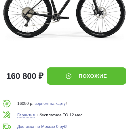
Добавляйте товары
в корзину
Оплачивайте сегодня только
25
% картой любого банка
Получайте товар
выбранный способом
160 800 ₽
ПОХОЖИЕ
Оставшиеся
75
% будут
списываться
с вашей карты
по
25
%
каждые 2 недели
16080 р.
вернем на карту
!
Гарантия
+ бесплатное ТО 12 мес!
Доставка по Москве 0 руб!
Подробнее