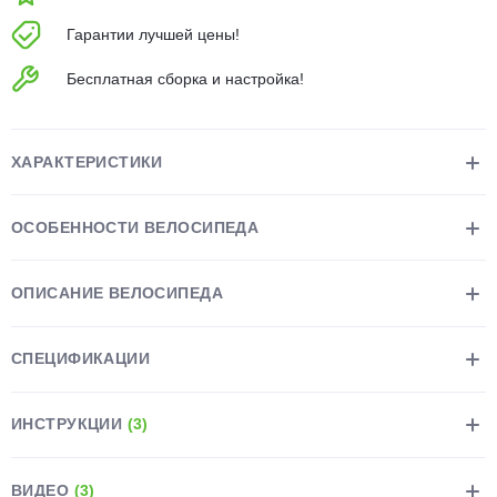
об оплате Плайтом
Гарантии лучшей цены!
Бесплатная сборка и настройка!
Остались вопросы?
25
8 800 302-02-51
ХАРАКТЕРИСТИКИ
plait.ru
раз в 2
недели
ОСОБЕННОСТИ ВЕЛОСИПЕДА
ОПИСАНИЕ ВЕЛОСИПЕДА
СПЕЦИФИКАЦИИ
ИНСТРУКЦИИ
(3)
ВИДЕО
(3)