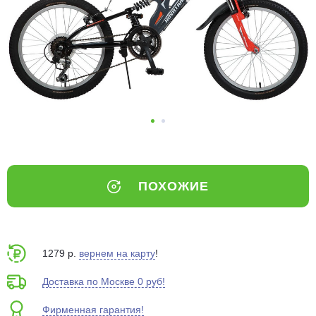
Добавляйте товары
в корзину
Оплачивайте сегодня только
25
% картой любого банка
Получайте товар
выбранный способом
ПОХОЖИЕ
Оставшиеся
75
% будут
списываться
с вашей карты
по
25
%
каждые 2 недели
1279 р.
вернем на карту
!
Доставка по Москве 0 руб!
Фирменная гарантия!
Подробнее