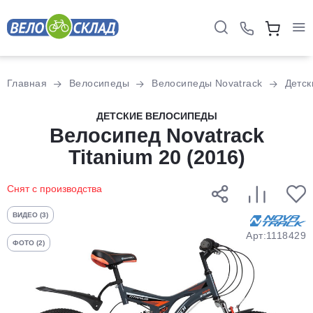
Для клиентов всех банков
Главная
Велосипеды
Велосипеды Novatrack
Детск
Разбейте
ДЕТСКИЕ ВЕЛОСИПЕДЫ
оплату
Велосипед Novatrack
на части
Titanium 20 (2016)
без переплат
Снят с производства
График платежей
ВИДЕО (3)
Арт:1118429
ФОТО (2)
Сегодня
25
%