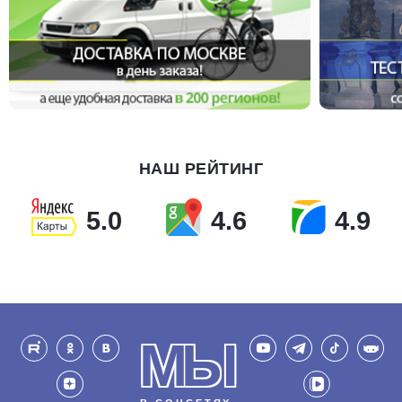
НАШ РЕЙТИНГ
5.0
4.6
4.9
МЫ