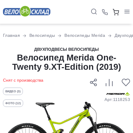
Для клиентов всех банков
Главная
Велосипеды
Велосипеды Merida
Двухпод
Разбейте
ДВУХПОДВЕСЫ ВЕЛОСИПЕДЫ
оплату
Велосипед Merida One-
на части
Twenty 9.XT-Edition (2019)
без переплат
Снят с производства
График платежей
ВИДЕО (3)
Арт:1118253
ФОТО (12)
Сегодня
25
%