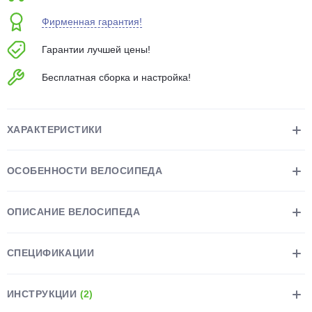
об оплате Плайтом
Фирменная гарантия!
Гарантии лучшей цены!
Бесплатная сборка и настройка!
Остались вопросы?
25
8 800 302-02-51
plait.ru
раз в 2
ХАРАКТЕРИСТИКИ
недели
ОСОБЕННОСТИ ВЕЛОСИПЕДА
ОПИСАНИЕ ВЕЛОСИПЕДА
СПЕЦИФИКАЦИИ
ИНСТРУКЦИИ
(2)