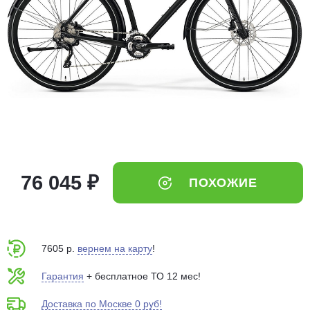
Добавляйте товары
в корзину
Оплачивайте сегодня только
25
% картой любого банка
Получайте товар
выбранный способом
76 045 ₽
ПОХОЖИЕ
Оставшиеся
75
% будут
списываться
с вашей карты
по
25
%
каждые 2 недели
7605 р.
вернем на карту
!
Гарантия
+ бесплатное ТО 12 мес!
Доставка по Москве 0 руб!
Подробнее