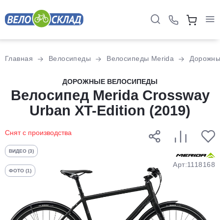
Для клиентов всех банков
Главная
Велосипеды
Велосипеды Merida
Дорожн
Разбейте
ДОРОЖНЫЕ ВЕЛОСИПЕДЫ
оплату
Велосипед Merida Crossway
на части
Urban XT-Edition (2019)
без переплат
Снят с производства
График платежей
ВИДЕО (3)
Арт:1118168
ФОТО (1)
Сегодня
25
%