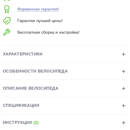
об оплате Плайтом
Фирменная гарантия!
Гарантии лучшей цены!
Бесплатная сборка и настройка!
Остались вопросы?
25
8 800 302-02-51
plait.ru
раз в 2
ХАРАКТЕРИСТИКИ
недели
ОСОБЕННОСТИ ВЕЛОСИПЕДА
ОПИСАНИЕ ВЕЛОСИПЕДА
СПЕЦИФИКАЦИИ
ИНСТРУКЦИИ
(2)