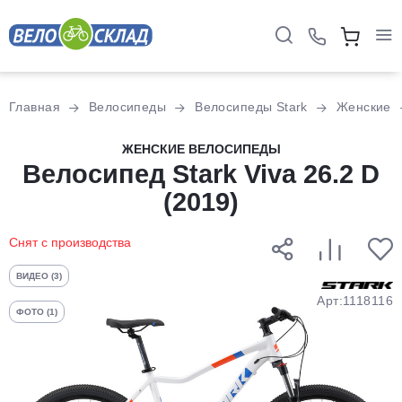
Для клиентов всех банков
Главная
Велосипеды
Велосипеды Stark
Женские
Разбейте
ЖЕНСКИЕ ВЕЛОСИПЕДЫ
оплату
Велосипед Stark Viva 26.2 D
на части
(2019)
без переплат
Снят с производства
График платежей
ВИДЕО (3)
Арт:1118116
ФОТО (1)
Сегодня
25
%