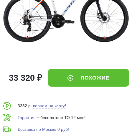
Добавляйте товары
в корзину
Оплачивайте сегодня только
25
% картой любого банка
Получайте товар
выбранный способом
33 320 ₽
ПОХОЖИЕ
Оставшиеся
75
% будут
списываться
с вашей карты
по
25
%
каждые 2 недели
3332 р.
вернем на карту
!
Гарантия
+ бесплатное ТО 12 мес!
Доставка по Москве 0 руб!
Подробнее