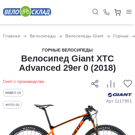
Для клиентов всех банков
Главная
Велосипеды
Велосипеды Giant
Горные
Разбейте
ГОРНЫЕ ВЕЛОСИПЕДЫ
оплату
Велосипед Giant XTC
на части
Advanced 29er 0 (2018)
без переплат
Снят с производства
График платежей
ВИДЕО (3)
Арт:1117901
ФОТО (2)
Сегодня
25
%