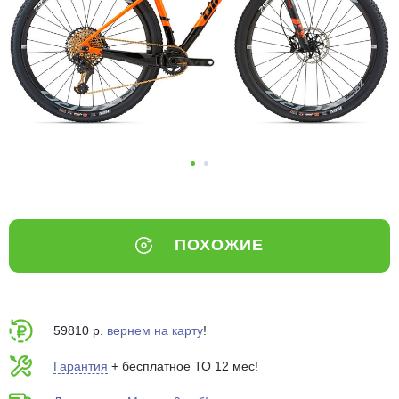
Добавляйте товары
в корзину
Оплачивайте сегодня только
25
% картой любого банка
Получайте товар
выбранный способом
ПОХОЖИЕ
Оставшиеся
75
% будут
списываться
с вашей карты
по
25
%
каждые 2 недели
59810 р.
вернем на карту
!
Гарантия
+ бесплатное ТО 12 мес!
Подробнее