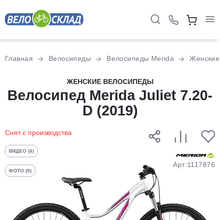
Для клиентов всех банков
Главная
Велосипеды
Велосипеды Merida
Женские
Разбейте
ЖЕНСКИЕ ВЕЛОСИПЕДЫ
Велосипед Merida Juliet 7.20-
оплату
на части
D (2019)
без переплат
Снят с производства
График платежей
ВИДЕО (4)
Арт:1117876
ФОТО (9)
Сегодня
25
%