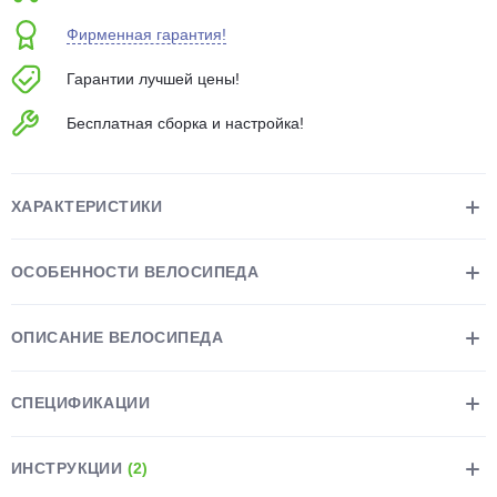
об оплате Плайтом
Фирменная гарантия!
Гарантии лучшей цены!
Бесплатная сборка и настройка!
Остались вопросы?
25
8 800 302-02-51
plait.ru
раз в 2
ХАРАКТЕРИСТИКИ
недели
ОСОБЕННОСТИ ВЕЛОСИПЕДА
ОПИСАНИЕ ВЕЛОСИПЕДА
СПЕЦИФИКАЦИИ
ИНСТРУКЦИИ
(2)