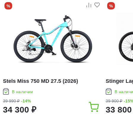
%
%
Stels Miss 750 MD 27.5 (2026)
Stinger La
В наличии
В налич
39 990 ₽
-14%
39 900 ₽
-15
34 300 ₽
33 800