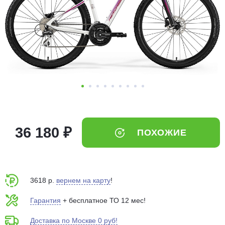
Добавляйте товары
в корзину
Оплачивайте сегодня только
25
% картой любого банка
Получайте товар
выбранный способом
36 180 ₽
ПОХОЖИЕ
Оставшиеся
75
% будут
списываться
с вашей карты
по
25
%
каждые 2 недели
3618 р.
вернем на карту
!
Гарантия
+ бесплатное ТО 12 мес!
Доставка по Москве 0 руб!
Подробнее