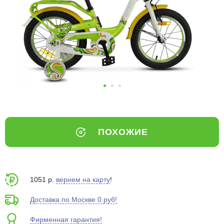
Добавляйте товары
в корзину
Оплачивайте сегодня только
25
% картой любого банка
Получайте товар
выбранный способом
ПОХОЖИЕ
Оставшиеся
75
% будут
списываться
с вашей карты
по
25
%
каждые 2 недели
1051 р.
вернем на карту
!
Доставка по Москве 0 руб!
Фирменная гарантия!
Подробнее