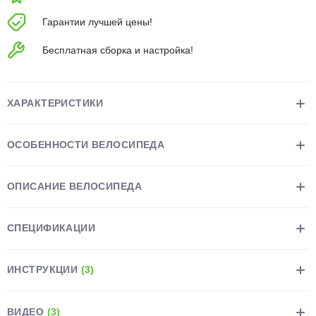
об оплате Плайтом
Гарантии лучшей цены!
Бесплатная сборка и настройка!
Остались вопросы?
25
8 800 302-02-51
ХАРАКТЕРИСТИКИ
plait.ru
раз в 2
недели
ОСОБЕННОСТИ ВЕЛОСИПЕДА
ОПИСАНИЕ ВЕЛОСИПЕДА
СПЕЦИФИКАЦИИ
ИНСТРУКЦИИ
(3)
ВИДЕО
(3)