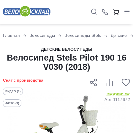
Для клиентов всех банков
Главная
Велосипеды
Велосипеды Stels
Детские
Разбейте
ДЕТСКИЕ ВЕЛОСИПЕДЫ
оплату
Велосипед Stels Pilot 190 16
на части
V030 (2018)
без переплат
Снят с производства
График платежей
ВИДЕО (3)
Арт:1117672
ФОТО (3)
Сегодня
25
%