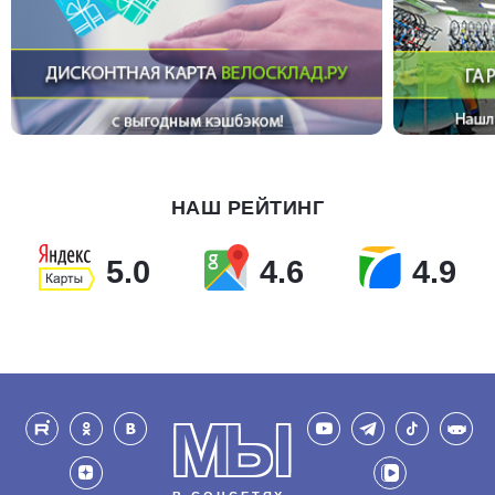
НАШ РЕЙТИНГ
5.0
4.6
4.9
МЫ