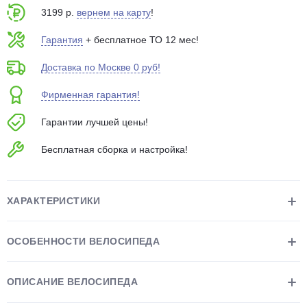
об оплате Плайтом
3199 р.
вернем на карту
!
Гарантия
+ бесплатное ТО 12 мес!
Доставка по Москве 0 руб!
Остались вопросы?
25
Фирменная гарантия!
8 800 302-02-51
plait.ru
раз в 2
Гарантии лучшей цены!
недели
Бесплатная сборка и настройка!
ХАРАКТЕРИСТИКИ
ОСОБЕННОСТИ ВЕЛОСИПЕДА
ОПИСАНИЕ ВЕЛОСИПЕДА