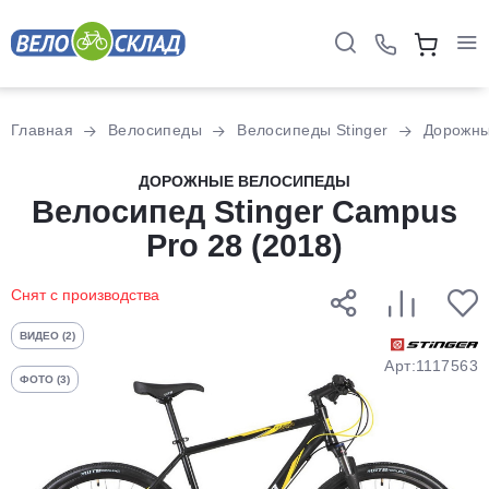
Для клиентов всех банков
Главная
Велосипеды
Велосипеды Stinger
Дорожн
Разбейте
ДОРОЖНЫЕ ВЕЛОСИПЕДЫ
оплату
Велосипед Stinger Campus
на части
Pro 28 (2018)
без переплат
Снят с производства
График платежей
ВИДЕО (2)
Арт:1117563
ФОТО (3)
Сегодня
25
%