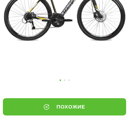
Добавляйте товары
в корзину
Оплачивайте сегодня только
25
% картой любого банка
Получайте товар
выбранный способом
Оставшиеся
75
% будут
списываться
с вашей карты
по
25
%
каждые 2 недели
ПОХОЖИЕ
Подробнее