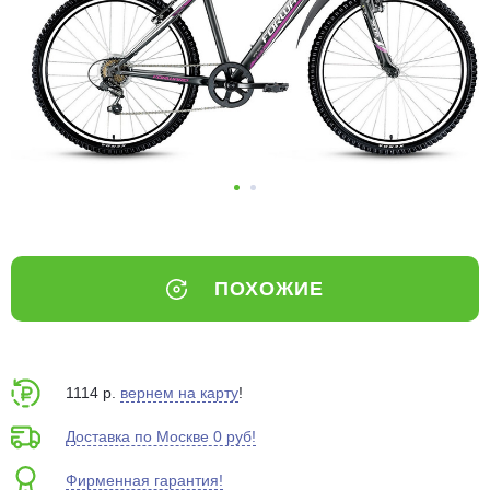
Добавляйте товары
в корзину
Оплачивайте сегодня только
25
% картой любого банка
Получайте товар
выбранный способом
ПОХОЖИЕ
Оставшиеся
75
% будут
списываться
с вашей карты
по
25
%
каждые 2 недели
1114 р.
вернем на карту
!
Доставка по Москве 0 руб!
Фирменная гарантия!
Подробнее