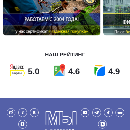
НАШ РЕЙТИНГ
5.0
4.6
4.9
МЫ