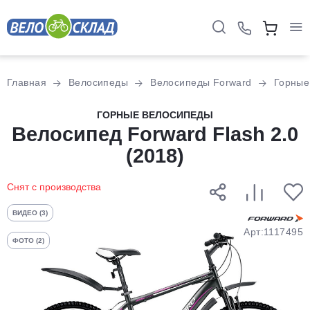
Для клиентов всех банков
Главная
Велосипеды
Велосипеды Forward
Горные
Разбейте
ГОРНЫЕ ВЕЛОСИПЕДЫ
оплату
Велосипед Forward Flash 2.0
на части
(2018)
без переплат
Снят с производства
График платежей
ВИДЕО (3)
Арт:1117495
ФОТО (2)
Сегодня
25
%