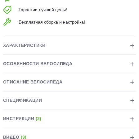
об оплате Плайтом
Гарантии лучшей цены!
Бесплатная сборка и настройка!
Остались вопросы?
25
8 800 302-02-51
ХАРАКТЕРИСТИКИ
plait.ru
раз в 2
недели
ОСОБЕННОСТИ ВЕЛОСИПЕДА
ОПИСАНИЕ ВЕЛОСИПЕДА
СПЕЦИФИКАЦИИ
ИНСТРУКЦИИ
(2)
ВИДЕО
(3)