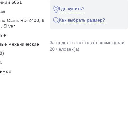
иний 6061
Где купить?
кая
Как выбрать размер?
no Claris RD-2400, 8
, Silver
ные
За неделю этот товар посмотрели
ные механические
20 человек(а)
8)
г.
юймов