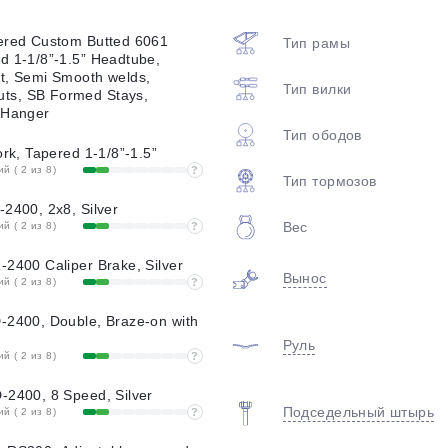
plait.ru
ered Custom Butted 6061
Тип рамы
d 1-1/8”-1.5” Headtube,
t, Semi Smooth welds,
Тип вилки
ts, SB Formed Stays,
 Hanger
Тип ободов
ork, Tapered 1-1/8”-1.5”
 ( 2 из 8)
?
Тип тормозов
-2400, 2x8, Silver
Вес
 ( 2 из 8)
?
раз в 2 недели
-2400 Caliper Brake, Silver
Вынос
 ( 2 из 8)
?
-2400, Double, Braze-on with
Руль
 ( 2 из 8)
?
-2400, 8 Speed, Silver
Подседельный штырь
 ( 2 из 8)
?