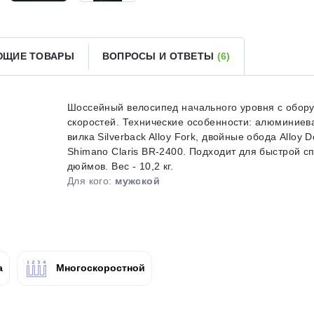
Получайте товар
выбранный способом
ЮЩИЕ ТОВАРЫ
ВОПРОСЫ И ОТВЕТЫ
(6)
Оставшиеся
75
% будут
списываться
с вашей карты
по
25
%
каждые 2 недели
Шоссейный велосипед начального уровня с обору
скоростей. Технические особенности: алюминиева
вилка Silverback Alloy Fork, двойные обода Alloy
Shimano Claris BR-2400. Подходит для быстрой с
дюймов. Вес - 10,2 кг.
Подробнее
об оплате Плайтом
Для кого:
мужской
25
раз в 2
а
Многоскоростной
Остались вопросы?
недели
8 800 302-02-51