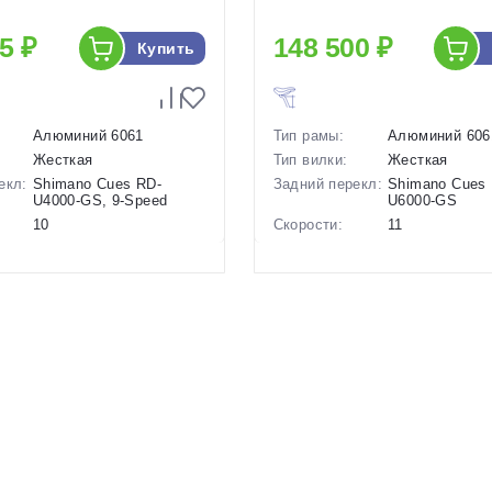
5 ₽
148 500 ₽
Купить
Алюминий 6061
Тип рамы:
Алюминий 606
Жесткая
Тип вилки:
Жесткая
екл:
Shimano Cues RD-
Задний перекл:
Shimano Cues
U4000-GS, 9-Speed
U6000-GS
10
Скорости:
11
ов:
Дисковые
Тип тормозов:
Дисковые
гидравлические
гидравлическ
11.2 кг.
Вес:
10.8 кг.
28 дюймов
Диаметр
28 дюймов
колес:
р в
21 Розовый
Цвет-размер в
21 Синий, 19 
наличии:
1129286
Артикул:
1129287