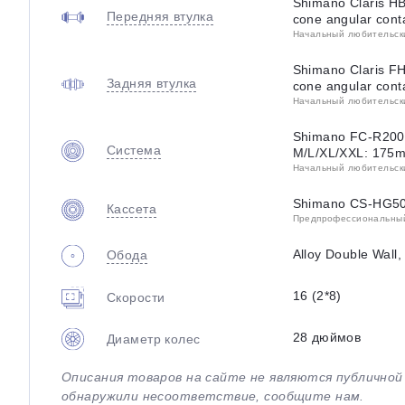
Shimano Claris HB
Передняя втулка
cone angular cont
Начальный любительский
Shimano Claris FH
Задняя втулка
cone angular conta
Начальный любительский
Shimano FC-R200
Система
M/L/XL/XXL: 175m
Начальный любительский
Shimano CS-HG50
Кассета
Предпрофессиональный 
Alloy Double Wall
Обода
16 (2*8)
Скорости
28 дюймов
Диаметр колес
Описания товаров на сайте не являются публично
обнаружили несоответствие, сообщите нам.