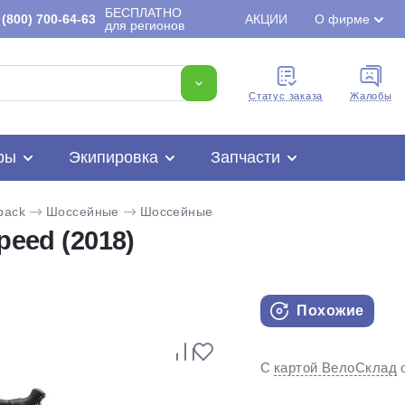
БЕСПЛАТНО
(800) 700-64-63
АКЦИИ
О фирме
для регионов
Cтатус заказа
Жалобы
ры
Экипировка
Запчасти
back
Шоссейные
Шоссейные
peed (2018)
Похожие
Для клиентов всех банков
С
картой ВелоСклад
Разбейте
оплату