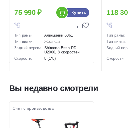
75 990 ₽
118 30
Купить
Тип рамы:
Алюминий 6061
Тип рамы:
Тип вилки:
Жесткая
Тип вилки:
Задний перекл:
Shimano Essa RD-
Задний пер
U2000, 8 скоростей
Скорости:
8 (1*8)
Скорости:
Тип тормозов:
Дисковые механические
Тип тормоз
Вес:
12 кг.
Вес:
Диаметр
28 дюймов
колес:
Диаметр
Вы недавно смотрели
колес:
Цвет-размер в
21 Коричневый
наличии:
Цвет-разме
наличии:
Артикул:
1130078
Артикул:
Снят с производства