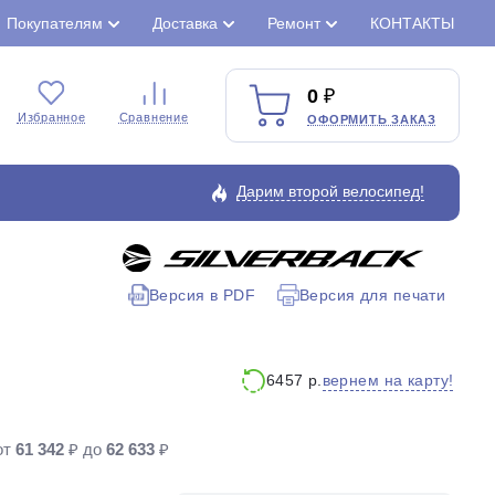
Покупателям
Доставка
Ремонт
КОНТАКТЫ
0
Избранное
Сравнение
ОФОРМИТЬ ЗАКАЗ
Дарим второй велосипед!
Версия в PDF
Версия для печати
Закрыть
вернем на карту!
6457 р.
от
61 342
₽ до
62 633
₽