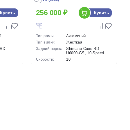
256 000 ₽
Купить
Купить
1
Тип рамы:
Алюминий
Тип вилки:
Жесткая
 RD-
Задний перекл:
Shimano Cues RD-
U6000-GS, 10-Speed
Скорости:
10
Тип тормозов:
Дисковые механические
ие
Вес:
10.41 кг.
Диаметр
28 дюймов
колес:
Цвет-размер в
22 Зеленый, 23
Синий
наличии:
Фиолетовый
Артикул:
1129356