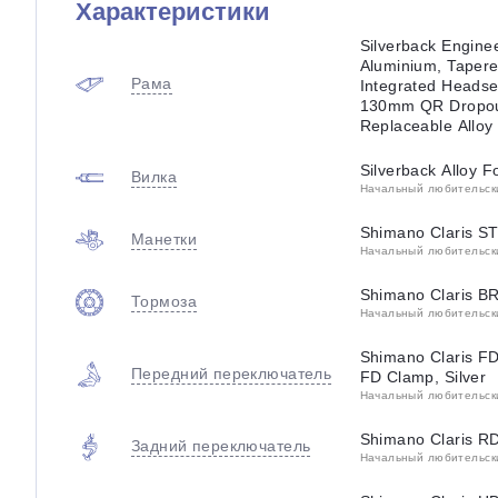
Характеристики
Silverback Engine
Aluminium, Tapere
Рама
Integrated Headse
130mm QR Dropou
Replaceable Alloy
Silverback Alloy F
Вилка
Начальный любительский
Shimano Claris ST
Манетки
Начальный любительский
Shimano Claris BR
Тормоза
Начальный любительский
Shimano Claris FD
Передний переключатель
FD Clamp, Silver
Начальный любительский
Shimano Claris RD
Задний переключатель
Начальный любительский