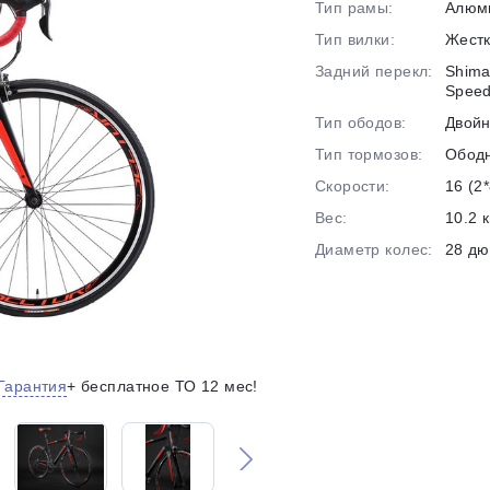
Тип рамы:
Алюм
на части
без переплат
Тип вилки:
Жест
Задний перекл:
Shima
Speed
График платежей
Тип ободов:
Двой
Тип тормозов:
Обод
Скорости:
16 (2*
Сегодня
25
%
Вес:
10.2 к
Диаметр колес:
28 д
Добавляйте товары
в корзину
Гарантия
+ бесплатное ТО 12 мес!
Оплачивайте сегодня только
25
% картой любого банка