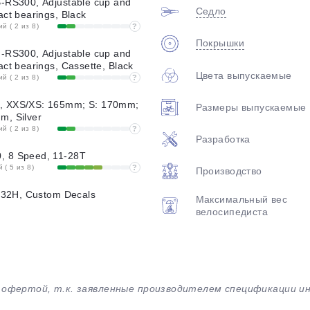
-RS300, Adjustable cup and
Седло
act bearings, Black
 ( 2 из 8)
?
Покрышки
-RS300, Adjustable cup and
ct bearings, Cassette, Black
Цвета выпускаемые
 ( 2 из 8)
?
, XXS/XS: 165mm; S: 170mm;
Размеры выпускаемые
m, Silver
 ( 2 из 8)
?
Разработка
, 8 Speed, 11-28T
( 5 из 8)
?
Производство
, 32H, Custom Decals
Максимальный вес
велосипедиста
й офертой, т.к. заявленные производителем спецификации 