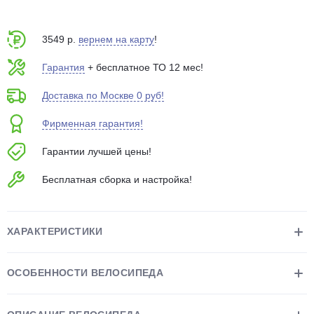
об оплате Плайтом
3549 р.
вернем на карту
!
Гарантия
+ бесплатное ТО 12 мес!
Остались вопросы?
25
Доставка по Москве 0 руб!
8 800 302-02-51
plait.ru
раз в 2
Фирменная гарантия!
недели
Гарантии лучшей цены!
Бесплатная сборка и настройка!
ХАРАКТЕРИСТИКИ
ОСОБЕННОСТИ ВЕЛОСИПЕДА