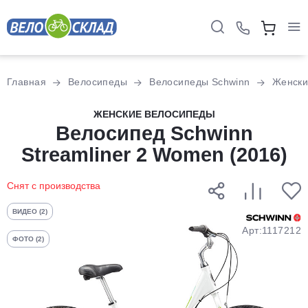
Для клиентов всех банков
Главная
Велосипеды
Велосипеды Schwinn
Женски
Разбейте
ЖЕНСКИЕ ВЕЛОСИПЕДЫ
оплату
Велосипед Schwinn
на части
Streamliner 2 Women (2016)
без переплат
Снят с производства
График платежей
ВИДЕО (2)
Арт:1117212
ФОТО (2)
Сегодня
25
%