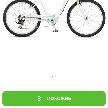
Добавляйте товары
в корзину
Оплачивайте сегодня только
25
% картой любого банка
Получайте товар
выбранный способом
Оставшиеся
75
% будут
списываться
с вашей карты
по
25
%
каждые 2 недели
ПОХОЖИЕ
Подробнее