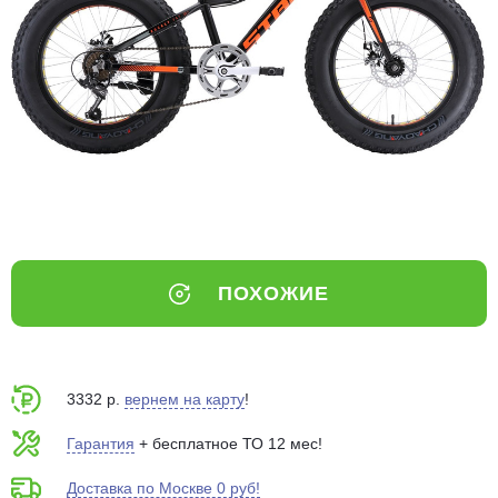
Добавляйте товары
в корзину
Оплачивайте сегодня только
25
% картой любого банка
Получайте товар
выбранный способом
ПОХОЖИЕ
Оставшиеся
75
% будут
списываться
с вашей карты
по
25
%
каждые 2 недели
3332 р.
вернем на карту
!
Гарантия
+ бесплатное ТО 12 мес!
Доставка по Москве 0 руб!
Подробнее