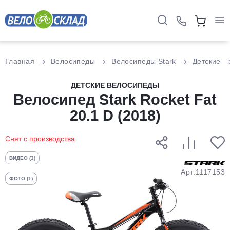
Для клиентов всех банков
Главная
Велосипеды
Велосипеды Stark
Детские
Разбейте
ДЕТСКИЕ ВЕЛОСИПЕДЫ
оплату
Велосипед Stark Rocket Fat
на части
20.1 D (2018)
без переплат
Снят с производства
График платежей
ВИДЕО (3)
Арт:1117153
ФОТО (1)
Сегодня
25
%