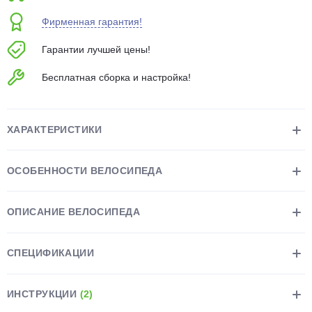
об оплате Плайтом
Фирменная гарантия!
Гарантии лучшей цены!
Бесплатная сборка и настройка!
Остались вопросы?
25
8 800 302-02-51
plait.ru
раз в 2
ХАРАКТЕРИСТИКИ
недели
ОСОБЕННОСТИ ВЕЛОСИПЕДА
ОПИСАНИЕ ВЕЛОСИПЕДА
СПЕЦИФИКАЦИИ
ИНСТРУКЦИИ
(2)