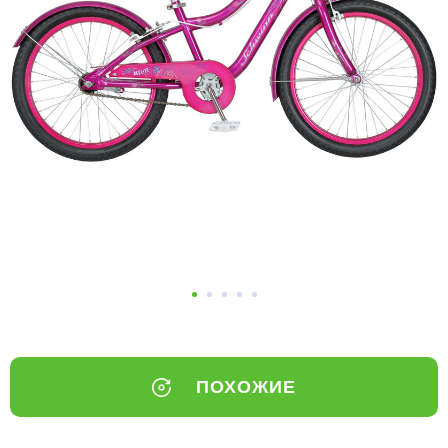
Добавляйте товары
в корзину
Оплачивайте сегодня только
25
% картой любого банка
Получайте товар
выбранный способом
Оставшиеся
75
% будут
списываться
с вашей карты
по
25
%
каждые 2 недели
ПОХОЖИЕ
Подробнее