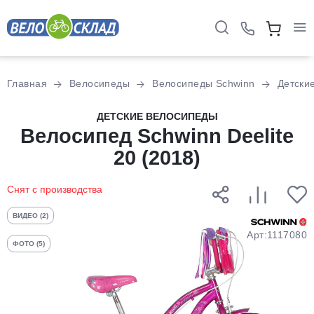
Для клиентов всех банков
Главная
Велосипеды
Велосипеды Schwinn
Детски
Разбейте
ДЕТСКИЕ ВЕЛОСИПЕДЫ
оплату
Велосипед Schwinn Deelite
на части
20 (2018)
без переплат
Снят с производства
График платежей
ВИДЕО (2)
Арт:1117080
ФОТО (5)
Сегодня
25
%