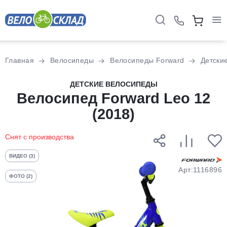
Для клиентов всех банков
Главная
Велосипеды
Велосипеды Forward
Детски
Разбейте
ДЕТСКИЕ ВЕЛОСИПЕДЫ
оплату
Велосипед Forward Leo 12
на части
(2018)
без переплат
Снят с производства
График платежей
ВИДЕО (3)
Арт:1116896
ФОТО (2)
Сегодня
25
%