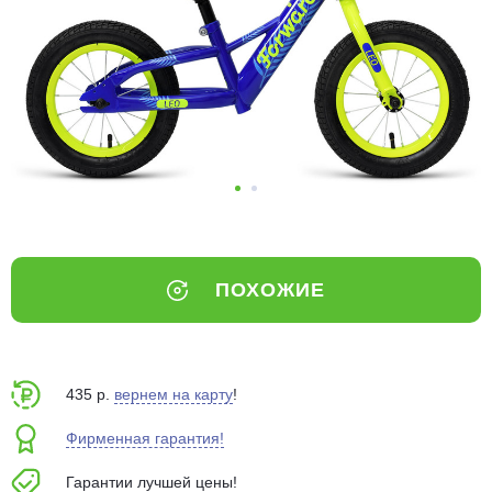
Добавляйте товары
в корзину
Оплачивайте сегодня только
25
% картой любого банка
Получайте товар
выбранный способом
ПОХОЖИЕ
Оставшиеся
75
% будут
списываться
с вашей карты
по
25
%
каждые 2 недели
435 р.
вернем на карту
!
Фирменная гарантия!
Гарантии лучшей цены!
Подробнее