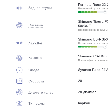
Formula Race 22 
Задняя втулка
Начальный профессиона
?
Shimano Tiagra F
Система
50x34 T
Предпрофессиональный 
Shimano BB-RS50
Каретка
Начальный профессиона
?
Shimano CS-HG50
Кассета
Предпрофессиональный 
Syncros Race 24V
Обода
20
Скорости
28 дюймов
Диаметр колес
Карбон
Тип рамы