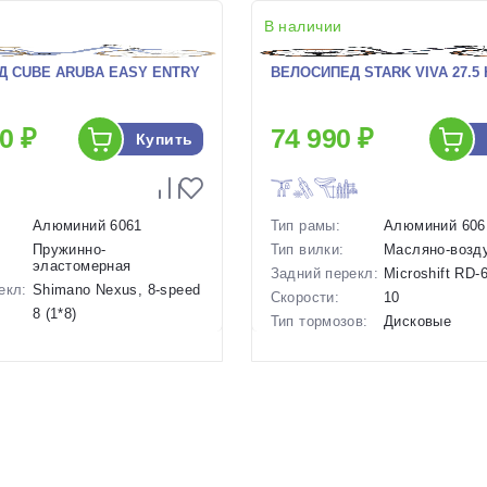
В наличии
Д CUBE ARUBA EASY ENTRY
ВЕЛОСИПЕД STARK VIVA 27.5 H
0 ₽
74 990 ₽
Купить
Алюминий 6061
Тип рамы:
Алюминий 606
Пружинно-
Тип вилки:
Масляно-возд
эластомерная
Задний перекл:
Microshift RD
екл:
Shimano Nexus, 8-speed
Скорости:
10
8 (1*8)
Тип тормозов:
Дисковые
ов:
Ободные механические
гидравлическ
17 кг.
Вес:
12.9 кг.
28 дюймов
Диаметр
27.5 дюймов
колес:
р в
18 Оранжевый, 19.5
Цвет-размер в
13.5 Фиолетов
Зеленый, 19.5
наличии:
Голубой
Оранжевый
Артикул:
1128041
1129954