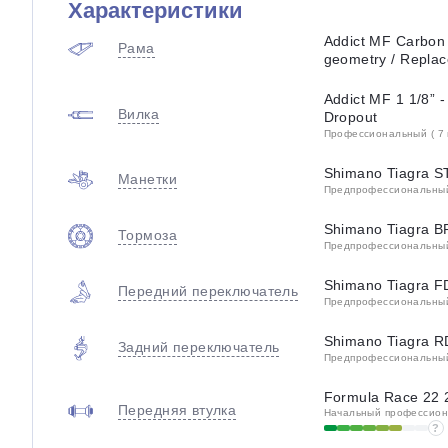
Характеристики
Addict MF Carbon
Рама
geometry / Replac
Addict MF 1 1/8” -
Вилка
Dropout
Профессиональный ( 7 
Shimano Tiagra ST
Манетки
Предпрофессиональный 
Shimano Tiagra B
Тормоза
Предпрофессиональный 
Shimano Tiagra F
Передний переключатель
Предпрофессиональный 
Shimano Tiagra 
Задний переключатель
Предпрофессиональный 
Formula Race 22 
Передняя втулка
Начальный профессиона
?