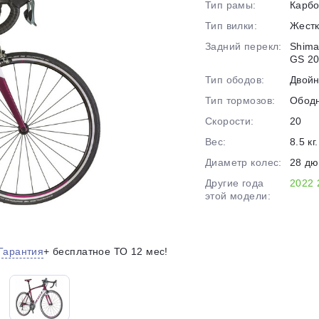
Тип рамы:
Карб
на части
без переплат
Тип вилки:
Жест
Задний перекл:
Shima
GS 20
График платежей
Тип ободов:
Двой
Тип тормозов:
Обод
Сегодня
Скорости:
20
25
%
Вес:
8.5 кг.
Диаметр колес:
28 д
Другие года
2022
этой модели:
Добавляйте товары
в корзину
Гарантия
+ бесплатное ТО 12 мес!
Оплачивайте сегодня только
25
% картой любого банка