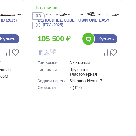
В наличии
3D
D (2025)
ВЕЛОСИПЕД CUBE TOWN ONE EASY
ENTRY (2025)
105 500 ₽
Купить
Купить
1
Тип рамы:
Алюминий
ушная
Тип вилки:
Пружинно-
эластомерная
-665M
Задний перекл:
Shimano Nexus 7
Скорости:
7 (1*7)
ие
Тип тормозов:
Ободные механические
Вес:
17.4 кг.
Диаметр
28 дюймов
колес:
ый-
Цвет-размер в
19.5 Серый-Белый
наличии:
Артикул:
1128505