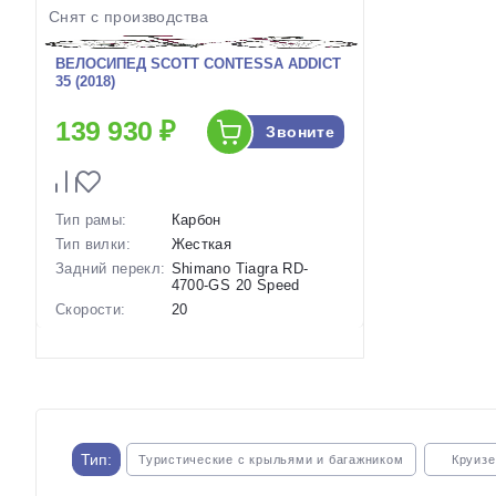
Снят с производства
ВЕЛОСИПЕД SCOTT CONTESSA ADDICT
35 (2018)
139 930 ₽
Звоните
Тип рамы:
Карбон
Тип вилки:
Жесткая
Задний перекл:
Shimano Tiagra RD-
4700-GS 20 Speed
Скорости:
20
Тип тормозов:
Ободные механические
Вес:
8.5 кг.
Диаметр
28 дюймов
колес:
Артикул:
1116870
Тип:
Туристические с крыльями и багажником
Круиз