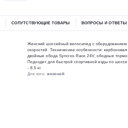
Получайте товар
выбранный способом
СОПУТСТВУЮЩИЕ ТОВАРЫ
ВОПРОСЫ И ОТВЕТ
Оставшиеся
75
% будут
списываться
с вашей карты
по
25
%
каждые 2 недели
Женский шоссейный велосипед с оборудованием 
скоростей. Технические особенности: карбоновая 
двойные обода Syncros Race 24V, ободные тормоз
Подходит для быстрой спортивной езды по шоссе и
- 8,5 кг.
Подробнее
об оплате Плайтом
Для кого:
женский
25
раз в 2
Остались вопросы?
недели
8 800 302-02-51