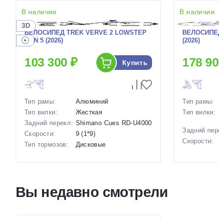
В наличии
В наличии
3D
ВЕЛОСИПЕД TREK VERVE 2 LOWSTEP
ВЕЛОСИПЕ
GEN 5 (2026)
(2026)
103 300 ₽
178 90
Купить
Тип рамы:
Алюминий
Тип рамы:
Тип вилки:
Жесткая
Тип вилки:
Задний перекл:
Shimano Cues RD-U4000
Задний пер
Скорости:
9 (1*9)
Скорости:
Тип тормозов:
Дисковые
гидравлические
Тип тормоз
Вес:
13.65 кг.
Вес:
Диаметр
28 дюймов
Диаметр
колес:
колес:
Вы недавно смотрели
Цвет-размер в
, 14 Желтый, 21.5
Цвет-разме
наличии:
Желтый
наличии:
Артикул:
1129355
Артикул: