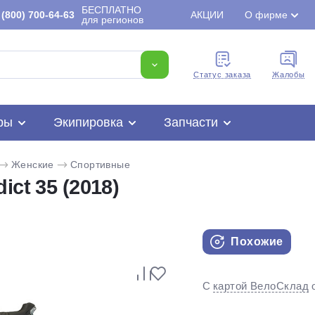
БЕСПЛАТНО
(800) 700-64-63
АКЦИИ
О фирме
для регионов
Cтатус заказа
Жалобы
ры
Экипировка
Запчасти
Женские
Спортивные
ct 35 (2018)
Похожие
Для клиентов всех банков
С
картой ВелоСклад
Разбейте
оплату