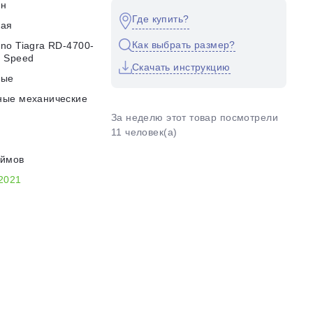
он
Где купить?
кая
Как выбрать размер?
no Tiagra RD-4700-
 Speed
Скачать инструкцию
ные
ные механические
За неделю этот товар посмотрели
11 человек(а)
юймов
2021