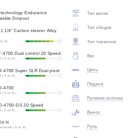
plait.ru
 technology Endurance
Тип вилки
eable Dropout
Тип ободов
 1 1/4” Carbon steerer Alloy
Тип тормозов
из 8)
?
-4700 Dual control 20 Speed
Вес
( 5 из 8)
?
Цепь
R-4700 Super SLR Dual pivot
раз в 2 недели
( 5 из 8)
?
Педали
D-4700
( 5 из 8)
?
Рулевая колонка
RD-4700-GS 20 Speed
( 5 из 8)
?
Вынос
24 H
Руль
льный ( 6 из 8)