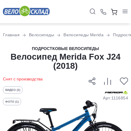
Для клиентов всех банков
Главная
Велосипеды
Велосипеды Merida
Подрост
Разбейте
ПОДРОСТКОВЫЕ ВЕЛОСИПЕДЫ
оплату
Велосипед Merida Fox J24
на части
(2018)
без переплат
Снят с производства
График платежей
ВИДЕО (3)
Арт:1116854
ФОТО (1)
Сегодня
25
%