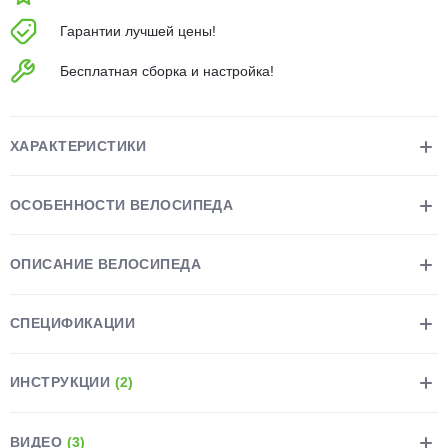
об оплате Плайтом
Гарантии лучшей цены!
Бесплатная сборка и настройка!
Остались вопросы?
25
8 800 302-02-51
ХАРАКТЕРИСТИКИ
plait.ru
раз в 2
недели
ОСОБЕННОСТИ ВЕЛОСИПЕДА
ОПИСАНИЕ ВЕЛОСИПЕДА
СПЕЦИФИКАЦИИ
ИНСТРУКЦИИ
(2)
ВИДЕО
(3)