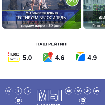
НАШ РЕЙТИНГ
5.0
4.6
4.9
МЫ