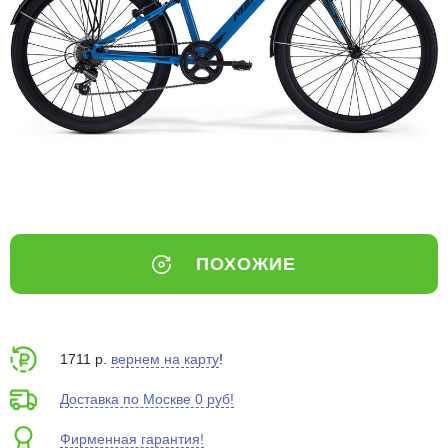
Добавляйте товары
в корзину
Оплачивайте сегодня только
25
% картой любого банка
Получайте товар
выбранный способом
ПОХОЖИЕ
Оставшиеся
75
% будут
списываться
с вашей карты
по
25
%
каждые 2 недели
1711 р.
вернем на карту
!
Доставка по Москве 0 руб!
Фирменная гарантия!
Подробнее