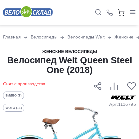
Для клиентов всех банков
Главная
Велосипеды
Велосипеды Welt
Женские
Разбейте
ЖЕНСКИЕ ВЕЛОСИПЕДЫ
оплату
Велосипед Welt Queen Steel
на части
One (2018)
без переплат
Снят с производства
График платежей
ВИДЕО (3)
Арт:1116795
ФОТО (11)
Сегодня
25
%