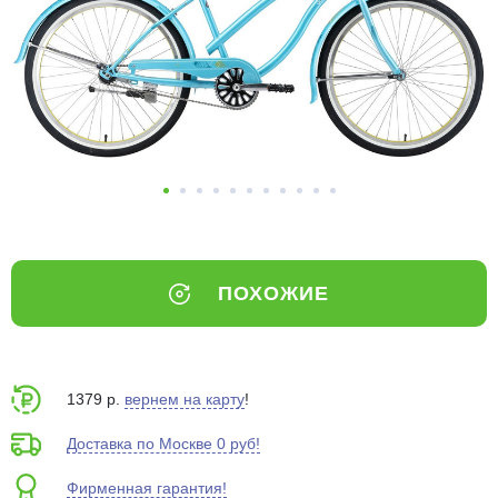
Добавляйте товары
в корзину
Оплачивайте сегодня только
25
% картой любого банка
Получайте товар
выбранный способом
ПОХОЖИЕ
Оставшиеся
75
% будут
списываться
с вашей карты
по
25
%
каждые 2 недели
1379 р.
вернем на карту
!
Доставка по Москве 0 руб!
Фирменная гарантия!
Подробнее