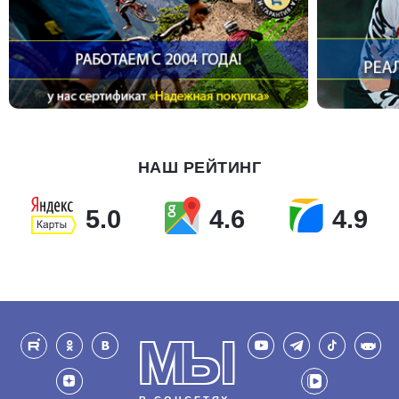
НАШ РЕЙТИНГ
5.0
4.6
4.9
МЫ