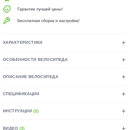
об оплате Плайтом
Гарантии лучшей цены!
Бесплатная сборка и настройка!
Остались вопросы?
25
8 800 302-02-51
ХАРАКТЕРИСТИКИ
plait.ru
раз в 2
недели
ОСОБЕННОСТИ ВЕЛОСИПЕДА
ОПИСАНИЕ ВЕЛОСИПЕДА
СПЕЦИФИКАЦИИ
ИНСТРУКЦИИ
(2)
ВИДЕО
(3)