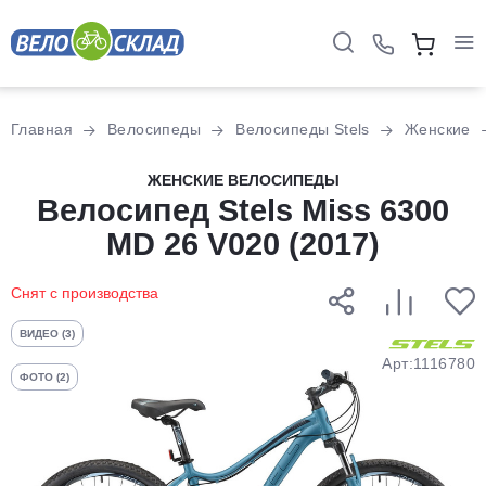
Для клиентов всех банков
Главная
Велосипеды
Велосипеды Stels
Женские
Разбейте
ЖЕНСКИЕ ВЕЛОСИПЕДЫ
оплату
Велосипед Stels Miss 6300
на части
MD 26 V020 (2017)
без переплат
Снят с производства
График платежей
ВИДЕО (3)
Арт:1116780
ФОТО (2)
Сегодня
25
%