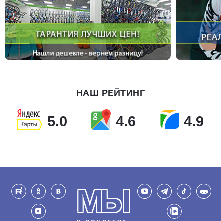
НАШ РЕЙТИНГ
5.0
4.6
4.9
МЫ