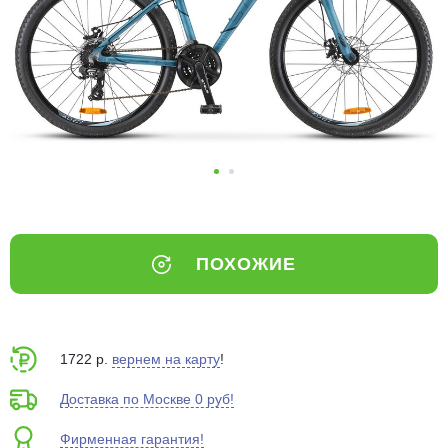
Добавляйте товары
в корзину
Оплачивайте сегодня только
25
% картой любого банка
Получайте товар
выбранный способом
ПОХОЖИЕ
Оставшиеся
75
% будут
списываться
с вашей карты
по
25
%
каждые 2 недели
1722 р.
вернем на карту
!
Доставка по Москве 0 руб!
Фирменная гарантия!
Подробнее