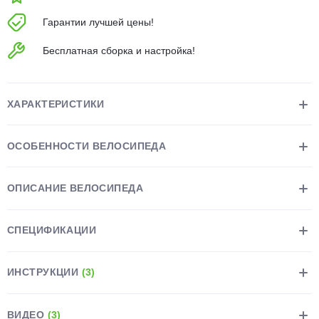
об оплате Плайтом
Гарантии лучшей цены!
Бесплатная сборка и настройка!
Остались вопросы?
25
8 800 302-02-51
ХАРАКТЕРИСТИКИ
plait.ru
раз в 2
недели
ОСОБЕННОСТИ ВЕЛОСИПЕДА
ОПИСАНИЕ ВЕЛОСИПЕДА
СПЕЦИФИКАЦИИ
ИНСТРУКЦИИ
(3)
ВИДЕО
(3)