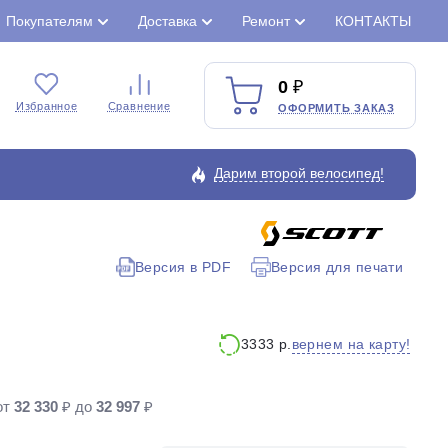
Покупателям
Доставка
Ремонт
КОНТАКТЫ
0
Избранное
Сравнение
ОФОРМИТЬ ЗАКАЗ
Дарим второй велосипед!
Версия в PDF
Версия для печати
Закрыть
вернем на карту!
3333 р.
от
32 330
₽ до
32 997
₽