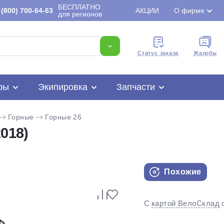
БЕСПЛАТНО
(800) 700-64-63
АКЦИИ
О фирме
для регионов
Cтатус заказа
Жалобы
ры
Экипировка
Запчасти
Горные
Горные 26
018)
Похожие
Для клиентов всех банков
С
картой ВелоСклад
Разбейте
оплату