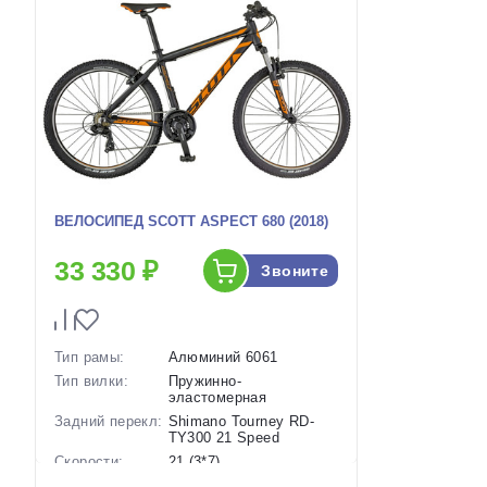
ВЕЛОСИПЕД SCOTT ASPECT 680 (2018)
33 330 ₽
Звоните
Тип рамы:
Алюминий 6061
Тип вилки:
Пружинно-
эластомерная
Задний перекл:
Shimano Tourney RD-
TY300 21 Speed
Скорости:
21 (3*7)
Тип тормозов:
Ободные механические