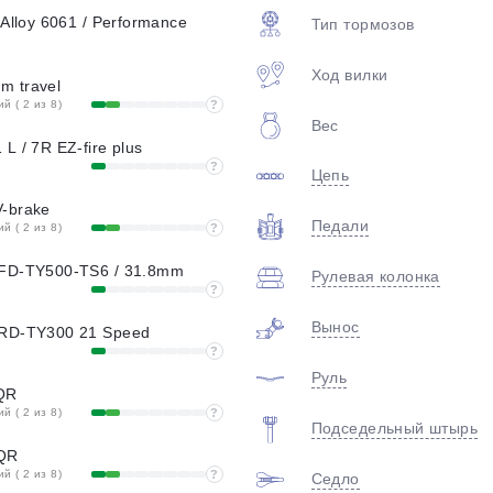
plait.ru
 Alloy 6061 / Performance
Тип тормозов
Ход вилки
m travel
 ( 2 из 8)
?
Вес
L / 7R EZ-fire plus
?
Цепь
-brake
Педали
 ( 2 из 8)
?
раз в 2 недели
 FD-TY500-TS6 / 31.8mm
Рулевая колонка
?
Вынос
 RD-TY300 21 Speed
?
Руль
QR
 ( 2 из 8)
?
Подседельный штырь
RQR
 ( 2 из 8)
?
Седло