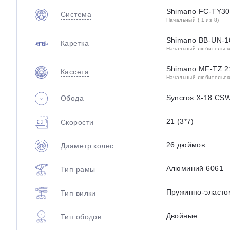
Shimano FC-TY30
Система
Начальный ( 1 из 8)
Shimano BB-UN-10
Каретка
Начальный любительский
Shimano MF-TZ 21
Кассета
Начальный любительский
Syncros X-18 CSW
Обода
21 (3*7)
Скорости
26 дюймов
Диаметр колес
Алюминий 6061
Тип рамы
Пружинно-эласто
Тип вилки
Двойные
Тип ободов