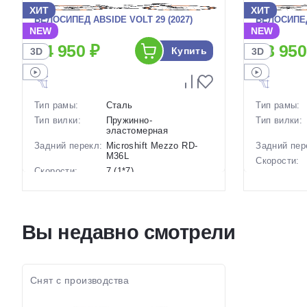
ХИТ
ХИТ
ВЕЛОСИПЕД ABSIDE VOLT 29 (2027)
ВЕЛОСИПЕД
NEW
NEW
24 950 ₽
28 950
Купить
3D
3D
Тип рамы:
Сталь
Тип рамы:
Тип вилки:
Пружинно-
Тип вилки:
эластомерная
Задний перекл:
Microshift Mezzo RD-
Задний пер
M36L
Скорости:
Скорости:
7 (1*7)
Тип тормоз
Тип тормозов:
Дисковые механические
Вес:
Вес:
17 кг.
Диаметр
Диаметр
29 дюймов
колес:
Вы недавно смотрели
колес:
Цвет-разме
Цвет-размер в
, 20 Черный, 18 Черный
наличии:
наличии:
Артикул:
Артикул:
1130226
Снят с производства