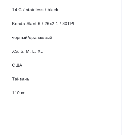
14 G / stainless / black
Kenda Slant 6 / 26x2.1 / 30TPI
черный/оранжевый
XS, S, M, L, XL
США
Тайвань
110 кг.