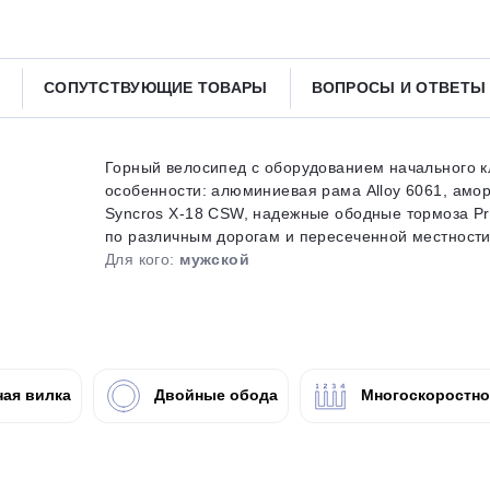
Получайте товар
выбранный способом
СОПУТСТВУЮЩИЕ ТОВАРЫ
ВОПРОСЫ И ОТВЕТ
Оставшиеся
75
% будут
списываться
с вашей карты
по
25
%
каждые 2 недели
Горный велосипед с оборудованием начального кл
особенности: алюминиевая рама Alloy 6061, амо
Syncros X-18 CSW, надежные ободные тормоза Pr
по различным дорогам и пересеченной местности. 
Для кого:
мужской
Подробнее
об оплате Плайтом
25
ая вилка
Двойные обода
Многоскоростн
раз в 2
Остались вопросы?
недели
8 800 302-02-51