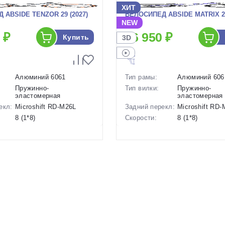
ХИТ
 ABSIDE TENZOR 29 (2027)
ВЕЛОСИПЕД ABSIDE MATRIX 26
NEW
 ₽
26 950 ₽
Купить
3D
Алюминий 6061
Тип рамы:
Алюминий 606
Пружинно-
Тип вилки:
Пружинно-
эластомерная
эластомерная
екл:
Microshift RD-M26L
Задний перекл:
Microshift RD
8 (1*8)
Скорости:
8 (1*8)
ов:
Дисковые механические
Тип тормозов:
Дисковые мех
15 кг.
Вес:
14.8 кг.
29 дюймов
Диаметр
26 дюймов
колес:
р в
18 Серый, 20 Серый
Цвет-размер в
, 14 Синий
наличии:
1130225
Артикул:
1130224