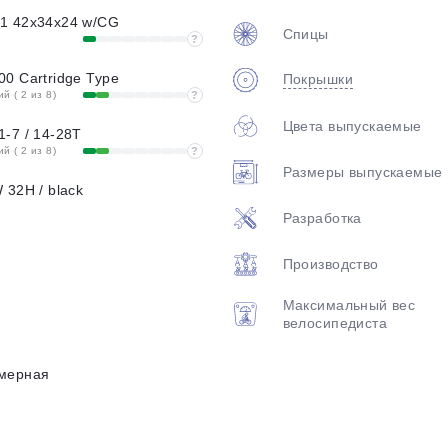
1 42x34x24 w/CG
Спицы
?
0 Cartridge Type
Покрышки
 ( 2 из 8)
?
Цвета выпускаемые
-7 / 14-28T
 ( 2 из 8)
?
Размеры выпускаемые
 32H / black
Разработка
Производство
Максимальный вес
велосипедиста
мерная