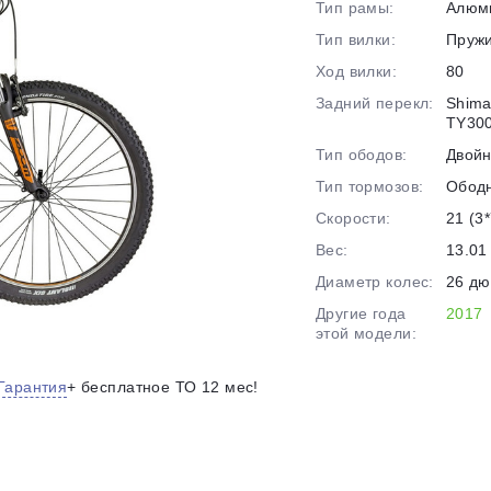
Тип рамы:
Алюм
на части
без переплат
Тип вилки:
Пруж
Ход вилки:
80
Задний перекл:
Shima
График платежей
TY300
Тип ободов:
Двой
Тип тормозов:
Обод
Сегодня
25
%
Скорости:
21 (3*
Вес:
13.01 
Диаметр колес:
26 д
Другие года
2017
этой модели:
Добавляйте товары
в корзину
Гарантия
+ бесплатное ТО 12 мес!
Оплачивайте сегодня только
25
% картой любого банка