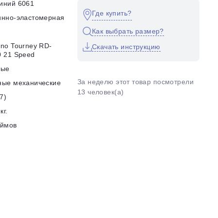
иний 6061
Где купить?
инно-эластомерная
Как выбрать размер?
no Tourney RD-
Скачать инструкцию
 21 Speed
ные
За неделю этот товар посмотрели
ные механические
13 человек(а)
7)
кг.
юймов