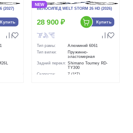
NEW
 (2027)
ВЕЛОСИПЕД WELT STORM 26 HD (2026)
28 900 ₽
Купить
Купить
1
Тип рамы:
Алюминий 6061
Тип вилки:
Пружинно-
эластомерная
-M26L
Задний перекл:
Shimano Tourney RD-
TY300
Скорости:
7 (1*7)
анические
Тип тормозов:
Дисковые
гидравлические
Вес:
14.5 кг.
Диаметр
26 дюймов
колес:
Цвет-размер в
, Синий
наличии:
Артикул:
1130196