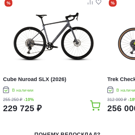
%
%
Cube Nuroad SLX (2026)
Trek Check
В наличии
В налич
255 250 ₽
-10%
312 000 ₽
-1
229 725 ₽
256 00
ПОЧЕМУ ВЕЛОСКЛАД?