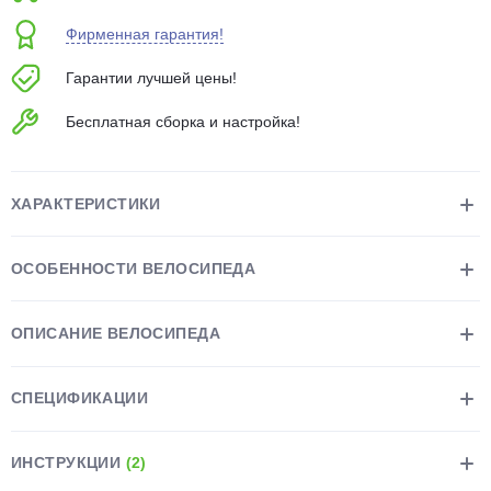
об оплате Плайтом
Фирменная гарантия!
Гарантии лучшей цены!
Бесплатная сборка и настройка!
Остались вопросы?
25
8 800 302-02-51
plait.ru
раз в 2
ХАРАКТЕРИСТИКИ
недели
ОСОБЕННОСТИ ВЕЛОСИПЕДА
ОПИСАНИЕ ВЕЛОСИПЕДА
СПЕЦИФИКАЦИИ
ИНСТРУКЦИИ
(2)