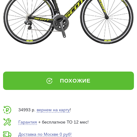
Добавляйте товары
в корзину
Оплачивайте сегодня только
25
% картой любого банка
Получайте товар
выбранный способом
ПОХОЖИЕ
Оставшиеся
75
% будут
списываться
с вашей карты
по
25
%
каждые 2 недели
34993 р.
вернем на карту
!
Гарантия
+ бесплатное ТО 12 мес!
Доставка по Москве 0 руб!
Подробнее