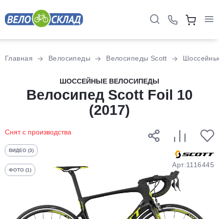
Для клиентов всех банков
Главная
Велосипеды
Велосипеды Scott
Шоссейны
Разбейте
ШОССЕЙНЫЕ ВЕЛОСИПЕДЫ
оплату
Велосипед Scott Foil 10
на части
(2017)
без переплат
Снят с производства
График платежей
ВИДЕО (3)
Арт:1116445
ФОТО (1)
Сегодня
25
%