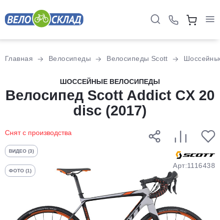
Для клиентов всех банков
Главная
Велосипеды
Велосипеды Scott
Шоссейны
Разбейте
ШОССЕЙНЫЕ ВЕЛОСИПЕДЫ
Велосипед Scott Addict CX 20
оплату
на части
disc (2017)
без переплат
Снят с производства
График платежей
ВИДЕО (3)
Арт:1116438
ФОТО (1)
Сегодня
25
%