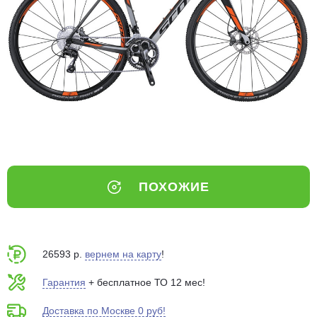
Добавляйте товары
в корзину
Оплачивайте сегодня только
25
% картой любого банка
Получайте товар
выбранный способом
ПОХОЖИЕ
Оставшиеся
75
% будут
списываться
с вашей карты
по
25
%
каждые 2 недели
26593 р.
вернем на карту
!
Гарантия
+ бесплатное ТО 12 мес!
Доставка по Москве 0 руб!
Подробнее