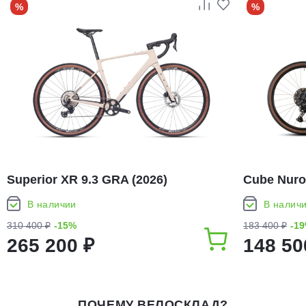
%
%
Superior XR 9.3 GRA (2026)
Cube Nuro
В наличии
В налич
310 400 ₽
-15%
183 400 ₽
-1
265 200 ₽
148 50
ПОЧЕМУ ВЕЛОСКЛАД?