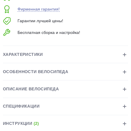
об оплате Плайтом
Фирменная гарантия!
Гарантии лучшей цены!
Бесплатная сборка и настройка!
Остались вопросы?
25
8 800 302-02-51
plait.ru
раз в 2
ХАРАКТЕРИСТИКИ
недели
ОСОБЕННОСТИ ВЕЛОСИПЕДА
ОПИСАНИЕ ВЕЛОСИПЕДА
СПЕЦИФИКАЦИИ
ИНСТРУКЦИИ
(2)