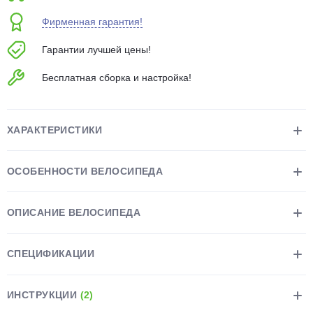
об оплате Плайтом
Фирменная гарантия!
Гарантии лучшей цены!
Бесплатная сборка и настройка!
Остались вопросы?
25
8 800 302-02-51
plait.ru
раз в 2
ХАРАКТЕРИСТИКИ
недели
ОСОБЕННОСТИ ВЕЛОСИПЕДА
ОПИСАНИЕ ВЕЛОСИПЕДА
СПЕЦИФИКАЦИИ
ИНСТРУКЦИИ
(2)