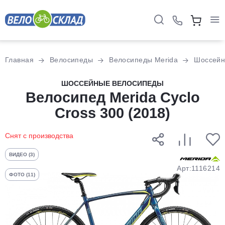
Для клиентов всех банков
Главная
Велосипеды
Велосипеды Merida
Шоссей
Разбейте
ШОССЕЙНЫЕ ВЕЛОСИПЕДЫ
оплату
Велосипед Merida Cyclo
на части
Cross 300 (2018)
без переплат
Снят с производства
График платежей
ВИДЕО (3)
Арт:1116214
ФОТО (11)
Сегодня
25
%