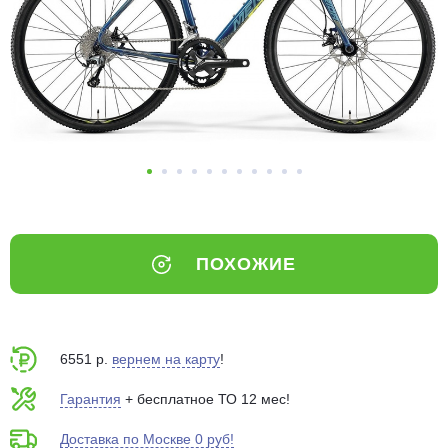
Добавляйте товары
в корзину
Оплачивайте сегодня только
25
% картой любого банка
Получайте товар
выбранный способом
ПОХОЖИЕ
Оставшиеся
75
% будут
списываться
с вашей карты
по
25
%
каждые 2 недели
6551 р.
вернем на карту
!
Гарантия
+ бесплатное ТО 12 мес!
Доставка по Москве 0 руб!
Подробнее