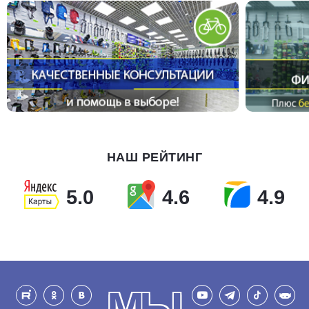
НАШ РЕЙТИНГ
5.0
4.6
4.9
МЫ