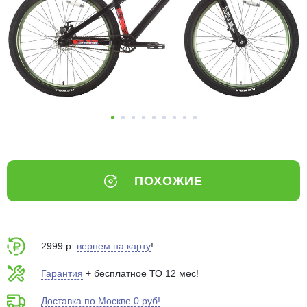
Добавляйте товары
в корзину
Оплачивайте сегодня только
25
% картой любого банка
Получайте товар
выбранный способом
ПОХОЖИЕ
Оставшиеся
75
% будут
списываться
с вашей карты
по
25
%
каждые 2 недели
2999 р.
вернем на карту
!
Гарантия
+ бесплатное ТО 12 мес!
Доставка по Москве 0 руб!
Подробнее