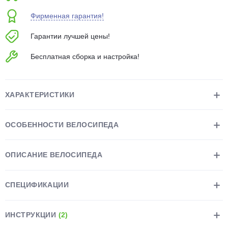
об оплате Плайтом
Фирменная гарантия!
Гарантии лучшей цены!
Бесплатная сборка и настройка!
Остались вопросы?
25
8 800 302-02-51
plait.ru
раз в 2
ХАРАКТЕРИСТИКИ
недели
ОСОБЕННОСТИ ВЕЛОСИПЕДА
ОПИСАНИЕ ВЕЛОСИПЕДА
СПЕЦИФИКАЦИИ
ИНСТРУКЦИИ
(2)