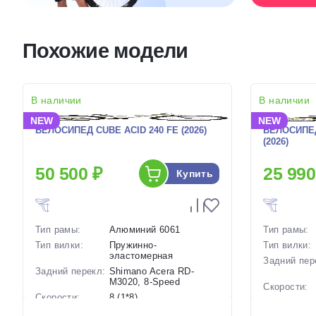
Похожие модели
В наличии
В наличии
NEW
NEW
ВЕЛОСИПЕД CUBE ACID 240 FE (2026)
ВЕЛОСИПЕД
(2026)
50 500 ₽
25 990
Купить
Тип рамы:
Алюминий 6061
Тип рамы:
Тип вилки:
Пружинно-
Тип вилки:
эластомерная
Задний пер
Задний перекл:
Shimano Acera RD-
M3020, 8-Speed
Скорости:
Скорости:
8 (1*8)
Тип тормоз
Тип тормозов:
Ободные механические