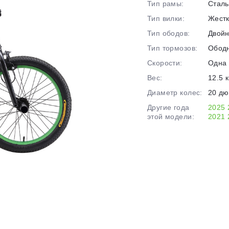
на части
без переплат
Тип рамы:
Сталь
Тип вилки:
Жест
Тип ободов:
Двой
График платежей
Тип тормозов:
Обод
Скорости:
Одна 
Вес:
12.5 к
Сегодня
25
%
Диаметр колес:
20 д
Другие года
2025
этой модели:
2021
Добавляйте товары
в корзину
Оплачивайте сегодня только
25
% картой любого банка