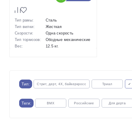
Тип рамы:
Сталь
Тип вилки:
Жесткая
Скорости:
Одна скорость
Тип тормозов:
Ободные механические
Вес:
12.5 кг.
Диаметр
20 дюймов
колес:
Артикул:
1115911
Тип:
Стрит, дерт, 4X, байкеркросс
Триал
✔
Теги:
BMX
Российские
Для дерта