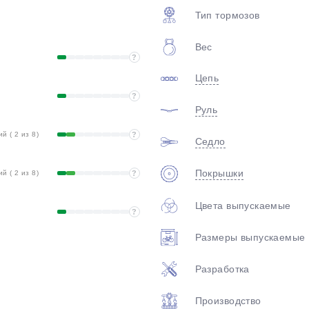
plait.ru
Тип тормозов
Вес
?
Цепь
?
Руль
 ( 2 из 8)
?
Седло
раз в 2 недели
Покрышки
 ( 2 из 8)
?
Цвета выпускаемые
?
Размеры выпускаемые
Разработка
Производство