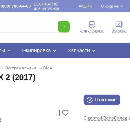
БЕСПЛАТНО
(800) 700-64-63
АКЦИИ
О фирме
для регионов
Cтатус заказа
Жалобы
ры
Экипировка
Запчасти
Экстремальные
BMX
 2 (2017)
Похожие
Для клиентов всех банков
С
картой ВелоСклад
Разбейте
оплату