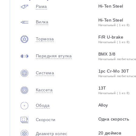
Hi-Ten Steel
Рама
Hi-Ten Steel
Вилка
Начальный ( 1 из 8)
F/R U-brake
Тормоза
Начальный ( 1 из 8)
BMX 3/8
Передняя втулка
Начальный любительский
1pc Cr-Mo 30T
Система
Начальный любительский
13T
Кассета
Начальный ( 1 из 8)
Alloy
Обода
Одна скорость
Скорости
20 дюймов
Диаметр колес