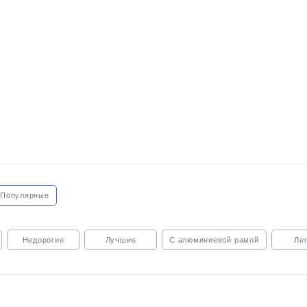
 Популярные
Недорогие
Лучшие
С алюминиевой рамой
Ле