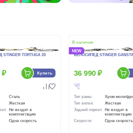
В наличии
NEW
 STINGER TORTUGA 20
ВЕЛОСИПЕД STINGER GANSTA 2
 ₽
36 990 ₽
Купить
Сталь
Тип рамы:
Хром-молибде
Жесткая
Тип вилки:
Жесткая
екл:
Не входит в
Задний перекл:
Не входит в
комплектацию
комплектацию
Одна скорость
Скорости:
Одна скорост
ов:
Ободные механические
Тип тормозов:
Ободные меха