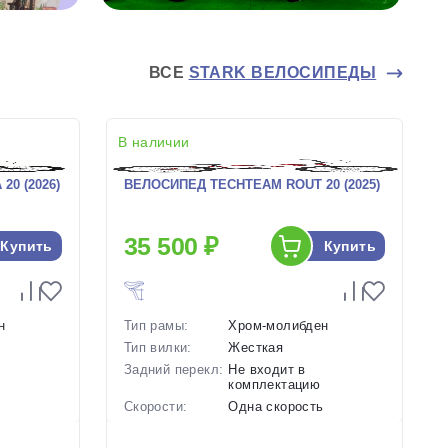
ВСЕ
STARK ВЕЛОСИПЕДЫ
В наличии
0 (2026)
ВЕЛОСИПЕД TECHTEAM ROUT 20 (2025)
35 500 ₽
Купить
Купить
н
Тип рамы:
Хром-молибден
Тип вилки:
Жесткая
Задний перекл:
Не входит в
комплектацию
ь
Скорости:
Одна скорость
нические
Тип тормозов:
Ободные механические