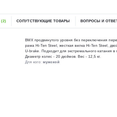
Получайте товар
выбранный способом
Ы
(2)
СОПУТСТВУЮЩИЕ ТОВАРЫ
ВОПРОСЫ И ОТВ
Оставшиеся
75
% будут
списываться
с вашей карты
по
25
%
каждые 2 недели
BMX продвинутого уровня без переключения пере
рама Hi-Ten Steel, жесткая вилка Hi-Ten Steel, д
U-brake. Подходит для экстремального катания в 
Диаметр колес - 20 дюймов. Вес - 12,5 кг.
Подробнее
об оплате Плайтом
Для кого:
мужской
25
раз в 2
Остались вопросы?
недели
8 800 302-02-51