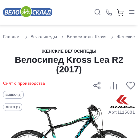
Для клиентов всех банков
Главная
Велосипеды
Велосипеды Kross
Женские
Разбейте
ЖЕНСКИЕ ВЕЛОСИПЕДЫ
оплату
Велосипед Kross Lea R2
на части
(2017)
без переплат
Снят с производства
График платежей
ВИДЕО (3)
ФОТО (1)
Арт:1115881
Сегодня
25
%