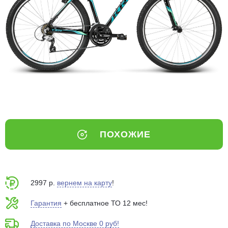
Добавляйте товары
в корзину
Оплачивайте сегодня только
25
% картой любого банка
Получайте товар
выбранный способом
ПОХОЖИЕ
Оставшиеся
75
% будут
списываться
с вашей карты
по
25
%
каждые 2 недели
2997 р.
вернем на карту
!
Гарантия
+ бесплатное ТО 12 мес!
Доставка по Москве 0 руб!
Подробнее