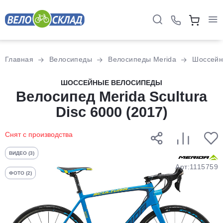
Для клиентов всех банков
Главная
Велосипеды
Велосипеды Merida
Шоссей
Разбейте
ШОССЕЙНЫЕ ВЕЛОСИПЕДЫ
оплату
Велосипед Merida Scultura
на части
Disc 6000 (2017)
без переплат
Снят с производства
График платежей
ВИДЕО (3)
Арт:1115759
ФОТО (2)
Сегодня
25
%