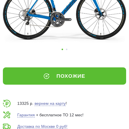
Добавляйте товары
в корзину
Оплачивайте сегодня только
25
% картой любого банка
Получайте товар
выбранный способом
ПОХОЖИЕ
Оставшиеся
75
% будут
списываться
с вашей карты
по
25
%
каждые 2 недели
13325 р.
вернем на карту
!
Гарантия
+ бесплатное ТО 12 мес!
Доставка по Москве 0 руб!
Подробнее