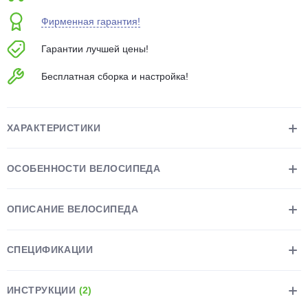
об оплате Плайтом
Фирменная гарантия!
Гарантии лучшей цены!
Бесплатная сборка и настройка!
Остались вопросы?
25
8 800 302-02-51
plait.ru
раз в 2
ХАРАКТЕРИСТИКИ
недели
ОСОБЕННОСТИ ВЕЛОСИПЕДА
ОПИСАНИЕ ВЕЛОСИПЕДА
СПЕЦИФИКАЦИИ
ИНСТРУКЦИИ
(2)