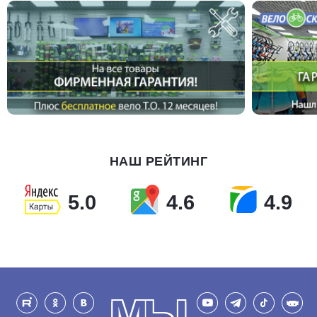
НАШ РЕЙТИНГ
5.0
4.6
4.9
МЫ